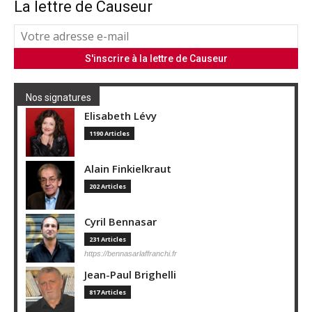
La lettre de Causeur
Nos signatures
Elisabeth Lévy
1190 Articles
Alain Finkielkraut
202 Articles
Cyril Bennasar
231 Articles
https://bennasarlaffranchi.fr
Jean-Paul Brighelli
817 Articles