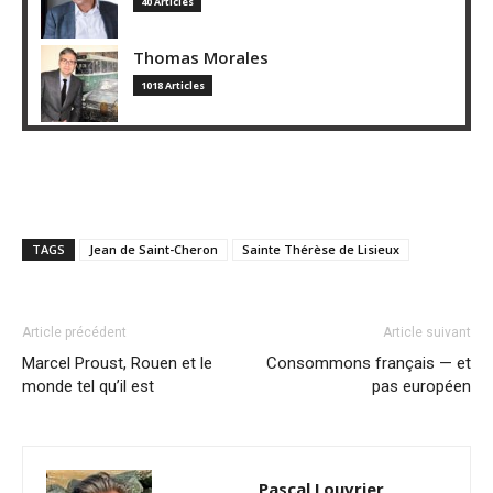
40 Articles
Thomas Morales
1018 Articles
TAGS
Jean de Saint-Cheron
Sainte Thérèse de Lisieux
Article précédent
Article suivant
Marcel Proust, Rouen et le
Consommons français — et
monde tel qu’il est
pas européen
Pascal Louvrier