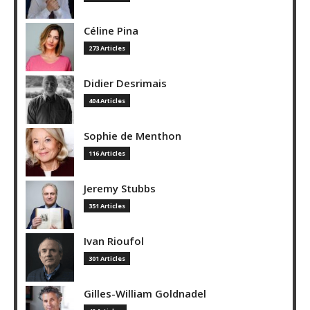
Céline Pina
273 Articles
Didier Desrimais
404 Articles
Sophie de Menthon
116 Articles
Jeremy Stubbs
351 Articles
Ivan Rioufol
301 Articles
Gilles-William Goldnadel