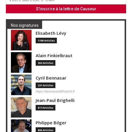
Nos signatures
Elisabeth Lévy
1190 Articles
Alain Finkielkraut
202 Articles
Cyril Bennasar
231 Articles
https://bennasarlaffranchi.fr
Jean-Paul Brighelli
817 Articles
Philippe Bilger
806 Articles