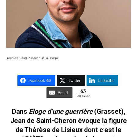
Jean de Saint-Chéron © JF Paga.
63
Facebook
Twitter
LinkedIn
63
Email
PARTAGES
Dans
Eloge d’une guerrière
(Grasset),
Jean de Saint-Cheron évoque la figure
de Thérèse de Lisieux dont c’est le