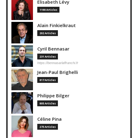
Elisabeth Lévy
1190 Articles
Alain Finkielkraut
202 Articles
Cyril Bennasar
231 Articles
https://bennasarlaffranchi.fr
Jean-Paul Brighelli
817 Articles
Philippe Bilger
805 Articles
Céline Pina
273 Articles