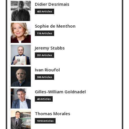
Didier Desrimais
403 Articles
Sophie de Menthon
116 Articles
Jeremy Stubbs
351 Articles
Ivan Rioufol
300 Articles
Gilles-William Goldnadel
40 Articles
Thomas Morales
1018 Articles