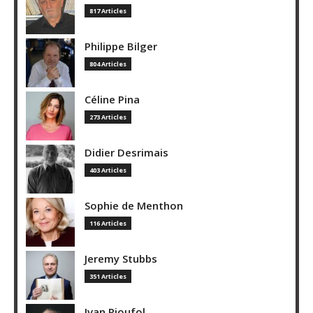
817 Articles
Philippe Bilger
804 Articles
Céline Pina
273 Articles
Didier Desrimais
403 Articles
Sophie de Menthon
116 Articles
Jeremy Stubbs
351 Articles
Ivan Rioufol