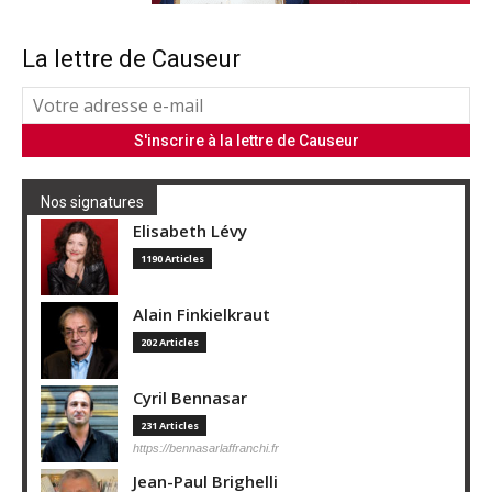
La lettre de Causeur
Nos signatures
Elisabeth Lévy
1190 Articles
Alain Finkielkraut
202 Articles
Cyril Bennasar
231 Articles
https://bennasarlaffranchi.fr
Jean-Paul Brighelli