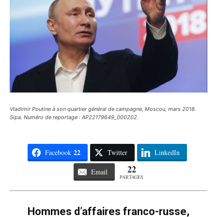
Vladimir Poutine à son quartier général de campagne, Moscou, mars 2018.
Sipa. Numéro de reportage : AP22179649_000202.
22
Facebook
Twitter
LinkedIn
22
Email
PARTAGES
Hommes d’affaires franco-russe,