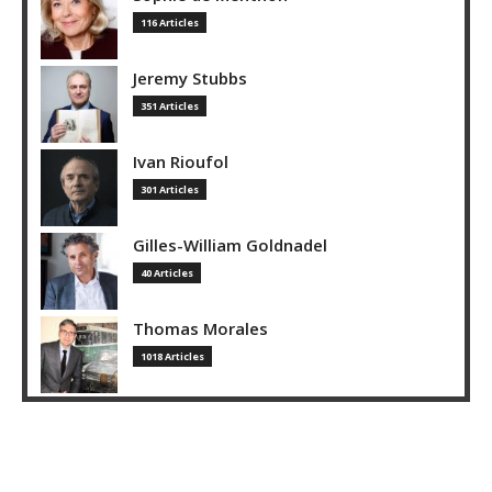
116 Articles
Jeremy Stubbs
351 Articles
Ivan Rioufol
301 Articles
Gilles-William Goldnadel
40 Articles
Thomas Morales
1018 Articles