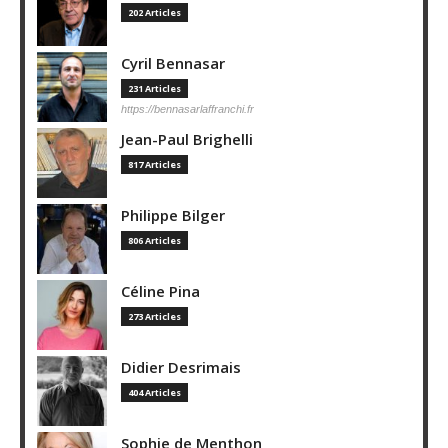
202 Articles
Cyril Bennasar
231 Articles
https://bennasarlaffranchi.fr
Jean-Paul Brighelli
817 Articles
Philippe Bilger
806 Articles
Céline Pina
273 Articles
Didier Desrimais
404 Articles
Sophie de Menthon