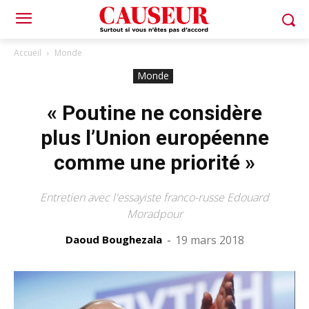
Accueil
Monde
Monde
« Poutine ne considère
plus l’Union européenne
comme une priorité »
Entretien avec l'essayiste franco-russe Edouard
Moradpour
Daoud Boughezala
-
19 mars 2018