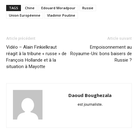
TAGS
Chine
Edouard Moradpour
Russie
Union Européenne
Vladimir Poutine
Article précédent
Article suivant
Vidéo – Alain Finkielkraut
Empoisonnement au
réagit à la tribune « russe » de
Royaume-Uni: bons baisers de
François Hollande et à la
Russie ?
situation à Mayotte
Daoud Boughezala
est journaliste.