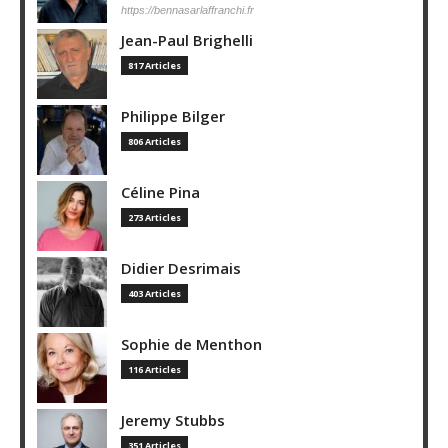
https://bennasarlaffranchi.fr
Jean-Paul Brighelli
817 Articles
Philippe Bilger
806 Articles
Céline Pina
273 Articles
Didier Desrimais
403 Articles
Sophie de Menthon
116 Articles
Jeremy Stubbs
351 Articles