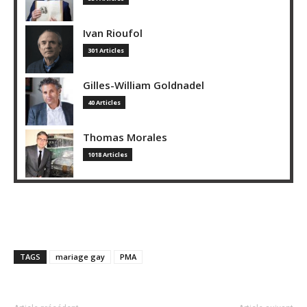
Ivan Rioufol
301 Articles
Gilles-William Goldnadel
40 Articles
Thomas Morales
1018 Articles
TAGS
mariage gay
PMA