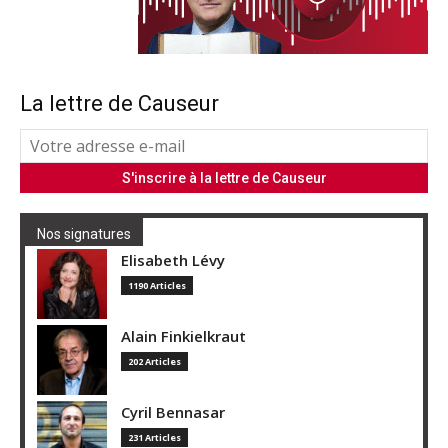
La lettre de Causeur
Nos signatures
Elisabeth Lévy
1190 Articles
Alain Finkielkraut
202 Articles
Cyril Bennasar
231 Articles