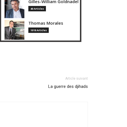
Gilles-William Goldnadel
40 Articles
Thomas Morales
1018 Articles
Article suivant
La guerre des djihads