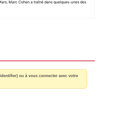
u 2-Mars, Marc Cohen a traîné dans quelques-unes des
dentifier) ou à vous connecter avec votre