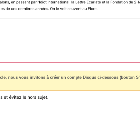
alons, en passant par l’Idiot International, la Lettre Ecarlate et la Fondation d
les de ces dernières années. On le voit souvent au Flore.
cle, nous vous invitons à créer un compte Disqus ci-dessous (bouton S'i
 et évitez le hors sujet.