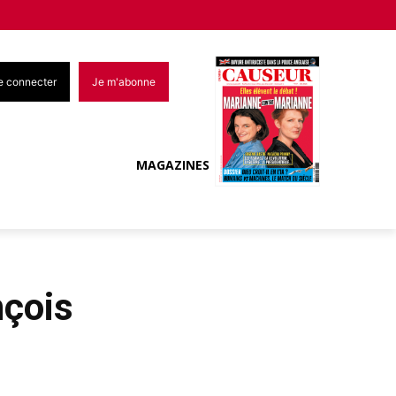
e connecter
Je m'abonne
MAGAZINES
nçois