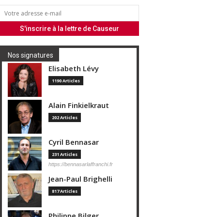
Nos signatures
Elisabeth Lévy
1190 Articles
Alain Finkielkraut
202 Articles
Cyril Bennasar
231 Articles
https://bennasarlaffranchi.fr
Jean-Paul Brighelli
817 Articles
Philippe Bilger