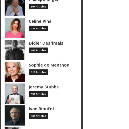
804 Articles
Céline Pina
273 Articles
Didier Desrimais
403 Articles
Sophie de Menthon
116 Articles
Jeremy Stubbs
351 Articles
Ivan Rioufol
300 Articles