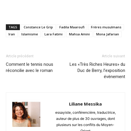
TAGS
Constance Le Grip
Fadila Maaroufi
Frères musulmans
Iran
Islamisme
Lara Fatimi
Mahsa Amini
Mona Jafarian
Article précédent
Article suivant
Comment le tennis nous
Les «Très Riches Heures» du
réconcilie avec le roman
Duc de Berry, l’exposition
évènement
Liliane Messika
essayiste, conférencière, traductrice,
auteur de plus de 30 ouvrages, dont
plusieurs sur les conflits du Moyen-
Orient