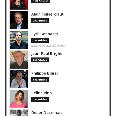
1190 Articles
Alain Finkielkraut
202 Articles
Cyril Bennasar
231 Articles
https://bennasarlaffranchi.fr
Jean-Paul Brighelli
817 Articles
Philippe Bilger
805 Articles
Céline Pina
273 Articles
Didier Desrimais