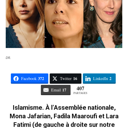
DR.
372
16
2
Facebook
Twitter
LinkedIn
407
17
Email
PARTAGES
Islamisme. À l’Assemblée nationale,
Mona Jafarian, Fadila Maaroufi et Lara
Fatimi (de gauche à droite sur notre