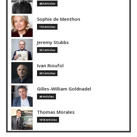
403 Articles
Sophie de Menthon
116 Articles
Jeremy Stubbs
351 Articles
Ivan Rioufol
301 Articles
Gilles-William Goldnadel
40 Articles
Thomas Morales
1018 Articles