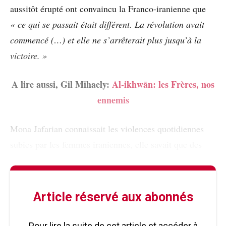
aussitôt érupté ont convaincu la Franco-iranienne que
« ce qui se passait était différent. La révolution avait
commencé (…) et elle ne s’arrêterait plus jusqu’à la
victoire. »
A lire aussi, Gil Mihaely:
Al-ikhwān: les Frères, nos
ennemis
Mona Jafarian connaissait les violences quotidiennes
subies par les femmes iraniennes, elle savait que des
Article réservé aux abonnés
Pour lire la suite de cet article et accéder à