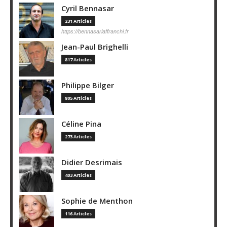
Cyril Bennasar
231 Articles
https://bennasarlaffranchi.fr
Jean-Paul Brighelli
817 Articles
Philippe Bilger
805 Articles
Céline Pina
273 Articles
Didier Desrimais
403 Articles
Sophie de Menthon
116 Articles