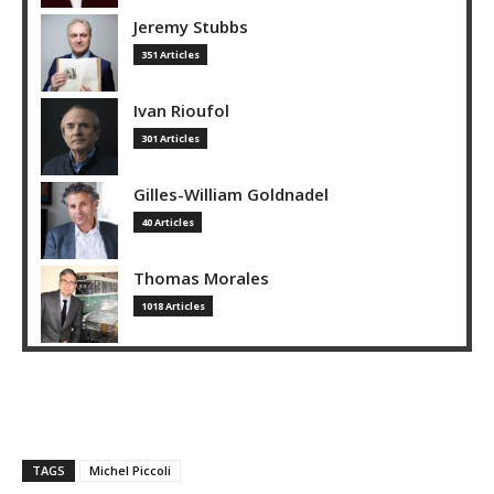
Jeremy Stubbs
351 Articles
Ivan Rioufol
301 Articles
Gilles-William Goldnadel
40 Articles
Thomas Morales
1018 Articles
TAGS
Michel Piccoli