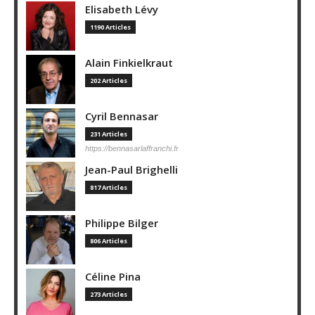
Elisabeth Lévy
1190 Articles
Alain Finkielkraut
202 Articles
Cyril Bennasar
231 Articles
https://bennasarlaffranchi.fr
Jean-Paul Brighelli
817 Articles
Philippe Bilger
806 Articles
Céline Pina
273 Articles