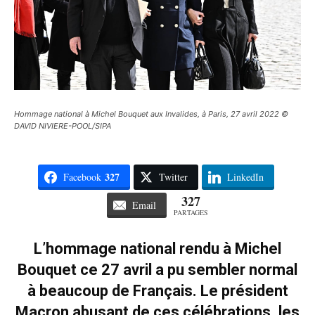
Hommage national à Michel Bouquet aux Invalides, à Paris, 27 avril 2022 ©
DAVID NIVIERE-POOL/SIPA
327
Facebook
Twitter
LinkedIn
327
Email
PARTAGES
L’hommage national rendu à Michel
Bouquet ce 27 avril a pu sembler normal
à beaucoup de Français. Le président
Macron abusant de ces célébrations, les