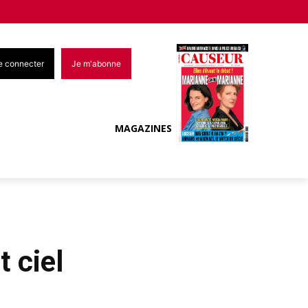
e connecter
Je m'abonne
MAGAZINES
t ciel