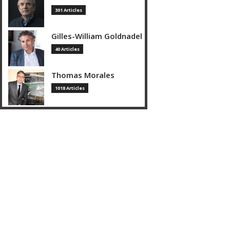
301 Articles
Gilles-William Goldnadel
40 Articles
Thomas Morales
1018 Articles