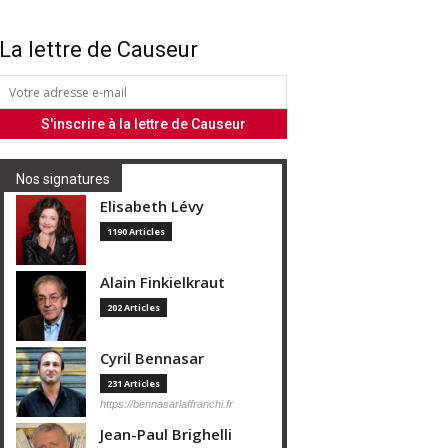
La lettre de Causeur
Nos signatures
Elisabeth Lévy
1190 Articles
Alain Finkielkraut
202 Articles
Cyril Bennasar
231 Articles
https://bennasarlaffranchi.fr
Jean-Paul Brighelli