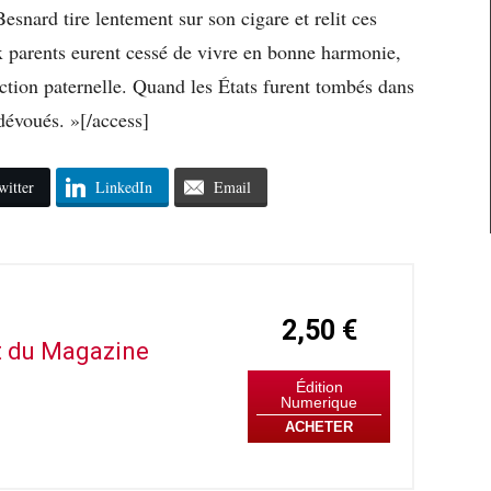
esnard tire lentement sur son cigare et relit ces
x parents eurent cessé de vivre en bonne harmonie,
ffection paternelle. Quand les États furent tombés dans
 dévoués. »[/access]
witter
LinkedIn
Email
2,50 €
it du Magazine
Édition
Numerique
ACHETER