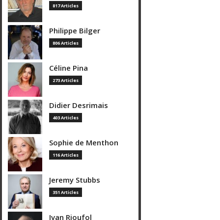
817 Articles
Philippe Bilger
806 Articles
Céline Pina
273 Articles
Didier Desrimais
403 Articles
Sophie de Menthon
116 Articles
Jeremy Stubbs
351 Articles
Ivan Rioufol