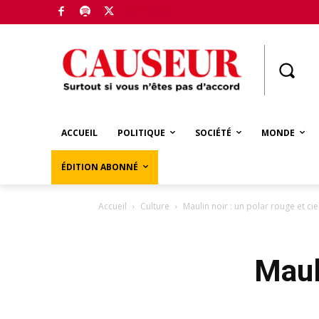
Boutique
ACCUEIL
POLITIQUE
SOCIÉTÉ
MONDE
ÉDITION ABONNÉ
Accueil
Culture
Maulin noir : un polar rouge et cie
Mauli