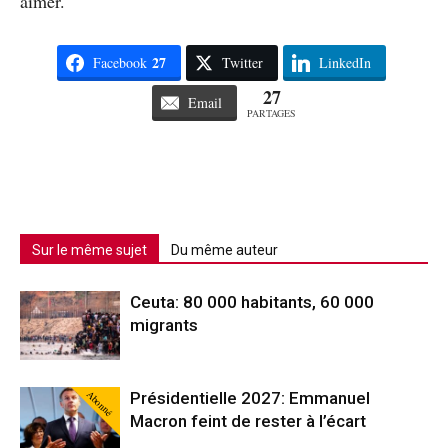
aimer.
27
Facebook
Twitter
LinkedIn
27
Email
PARTAGES
Sur le même sujet
Du même auteur
Ceuta: 80 000 habitants, 60 000
migrants
Abonné
Présidentielle 2027: Emmanuel
Macron feint de rester à l’écart