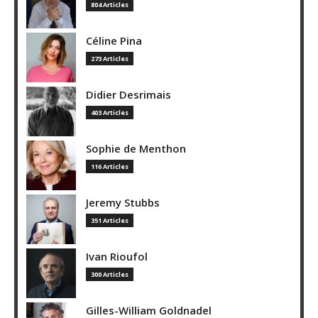
804 Articles
Céline Pina
273 Articles
Didier Desrimais
403 Articles
Sophie de Menthon
116 Articles
Jeremy Stubbs
351 Articles
Ivan Rioufol
300 Articles
Gilles-William Goldnadel