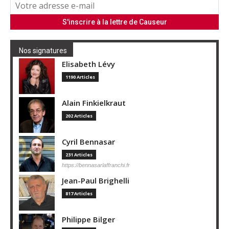
Nos signatures
Elisabeth Lévy
1190 Articles
Alain Finkielkraut
202 Articles
Cyril Bennasar
231 Articles
https://bennasarlaffranchi.fr
Jean-Paul Brighelli
817 Articles
Philippe Bilger