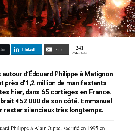
Débo
proxi
Core
241
ter
LinkedIn
Email
PARTAGES
s autour d’Édouard Philippe à Matignon
nt près d’1,2 million de manifestants
ites hier, dans 65 cortèges en France.
rait 452 000 de son côté. Emmanuel
r rester silencieux très longtemps.
ard Philippe à Alain Juppé, sacrifié en 1995 en