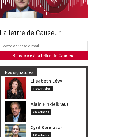
La lettre de Causeur
Nos signatures
Elisabeth Lévy
1190 Articles
Alain Finkielkraut
202 Articles
Cyril Bennasar
231 Articles