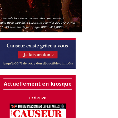
rdements lors de la manifestation parisienne, à
mité de la gare Saint Lazare, le 9 janvier 2020 © Olivier
t / SIPA Numéro de reportage: 00939411_000001
Actuellement en kiosque
Été 2026