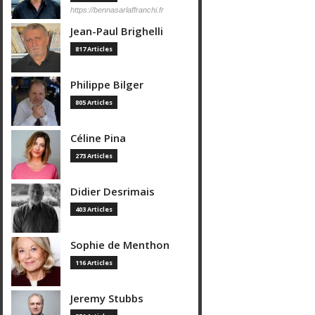
https://bennasarlaffranchi.fr
Jean-Paul Brighelli
817 Articles
Philippe Bilger
805 Articles
Céline Pina
273 Articles
Didier Desrimais
403 Articles
Sophie de Menthon
116 Articles
Jeremy Stubbs