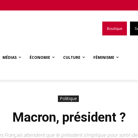
Boutique
S
MÉDIAS
ÉCONOMIE
CULTURE
FÉMINISME
Politique
Macron, président ?
 Français attendent que le président s’implique pour sortir de 