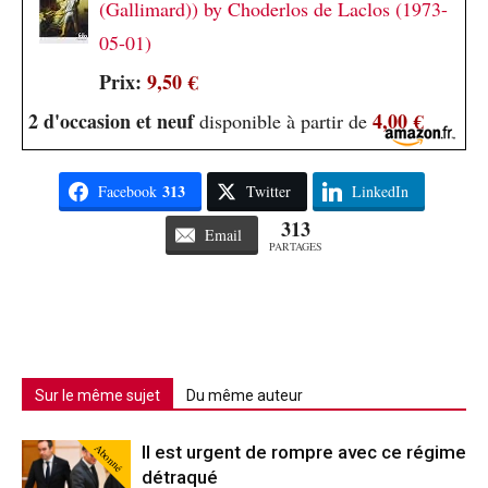
(Gallimard)) by Choderlos de Laclos (1973-
05-01)
Prix:
9,50 €
2 d'occasion et neuf
4,00 €
disponible à partir de
313
Facebook
Twitter
LinkedIn
313
Email
PARTAGES
Sur le même sujet
Du même auteur
Abonné
Il est urgent de rompre avec ce régime
détraqué