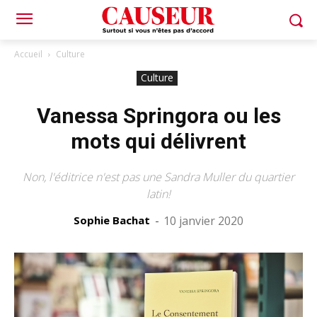
Accueil
Culture
Culture
Vanessa Springora ou les
mots qui délivrent
Non, l'éditrice n'est pas une Sandra Muller du quartier
latin!
Sophie Bachat
-
10 janvier 2020