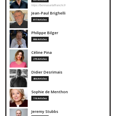
https://bennasarlaffranchi.fr
Jean-Paul Brighelli
817 Articles
Philippe Bilger
806 Articles
Céline Pina
273 Articles
Didier Desrimais
404 Articles
Sophie de Menthon
116 Articles
Jeremy Stubbs