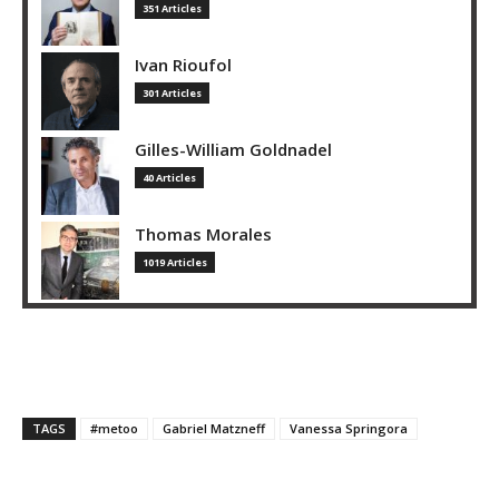
351 Articles
Ivan Rioufol
301 Articles
Gilles-William Goldnadel
40 Articles
Thomas Morales
1019 Articles
TAGS
#metoo
Gabriel Matzneff
Vanessa Springora