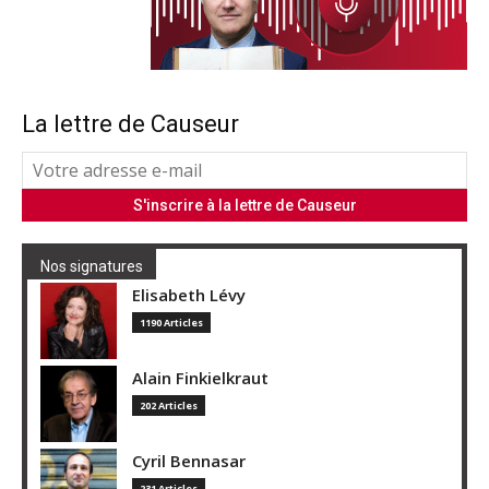
La lettre de Causeur
Nos signatures
Elisabeth Lévy
1190 Articles
Alain Finkielkraut
202 Articles
Cyril Bennasar
231 Articles