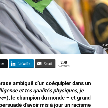
Lili
Shut
230
ter
LinkedIn
Email
PARTAGES
phrase ambiguë d’un coéquipier dans un
ligence et tes qualités physiques, je
re
»), le champion du monde – et grand
persuadé d’avoir mis à jour un racisme