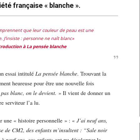
iété française « blanche ».
omprennent que leur couleur de peau est une
. J’insiste : personne ne naît blanc
»
troduction à
La pensée blanche
n essai intitulé
La pensée blanche
. Trouvant la
ment heureuse pour être une nouvelle fois
 pas blanc, on le devient.
» Il vient de donner un
re serviteur l’a lu.
 une « histoire personnelle » : «
J’ai neuf ans,
se de CM2, des enfants m’insultent : “Sale noir
à neuf ans, ces enfants ont pu développer la