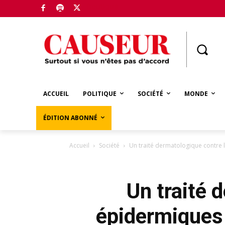
Boutique
ACCUEIL
POLITIQUE
SOCIÉTÉ
MONDE
ÉDITION ABONNÉ
Accueil
Société
Un traité dermatologique contre 
Un traité 
épidermiques 