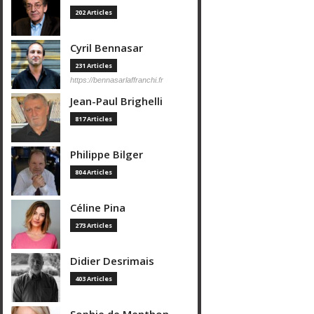
202 Articles
Cyril Bennasar
231 Articles
https://bennasarlaffranchi.fr
Jean-Paul Brighelli
817 Articles
Philippe Bilger
804 Articles
Céline Pina
273 Articles
Didier Desrimais
403 Articles