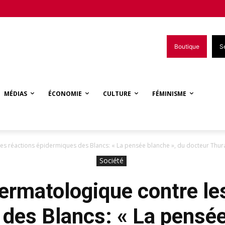
Boutique
S
MÉDIAS
ÉCONOMIE
CULTURE
FÉMINISME
les réactions épidermiques des Blancs: « La pensée blanche », du docteur Thu
Société
dermatologique contre le
des Blancs: « La pensée