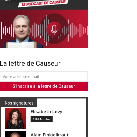
La lettre de Causeur
Nos signatures
Elisabeth Lévy
1190 Articles
Alain Finkielkraut