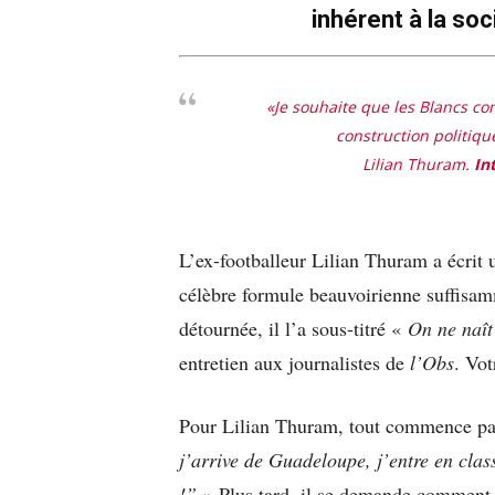
inhérent à la soc
«Je souhaite que les Blancs c
construction politique
Lilian Thuram.
In
L’ex-footballeur Lilian Thuram a écrit u
célèbre formule beauvoirienne suffisam
détournée, il l’a sous-titré «
On ne naît
entretien aux journalistes de
l’Obs
. Vot
Pour Lilian Thuram, tout commence par
j’arrive de Guadeloupe, j’entre en clas
!”
» Plus tard, il se demande comment, 