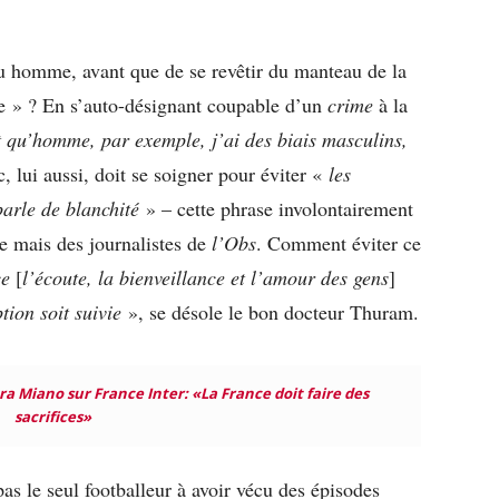
u homme, avant que de se revêtir du manteau de la
he » ? En s’auto-désignant coupable d’un
crime
à la
t qu’homme, par exemple, j’ai des biais masculins,
, lui aussi,
doit se soigner pour éviter «
les
parle de blanchité
» – cette phrase involontairement
 mais des journalistes de
l’Obs
. Comment éviter ce
ce
[
l’écoute, la bienveillance et l’amour des gens
]
ption soit suivie
», se désole le bon docteur Thuram.
a Miano sur France Inter: «La France doit faire des
sacrifices»
as le seul footballeur à avoir vécu des épisodes