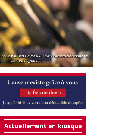
an Thuram © Jeff Holmes/REX/SIPA Numéro de reportage:
terstock40716265_000003
Actuellement en kiosque