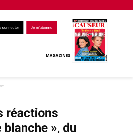
e connecter
Je m'abonne
MAGAZINES
ram
s réactions
 blanche », du