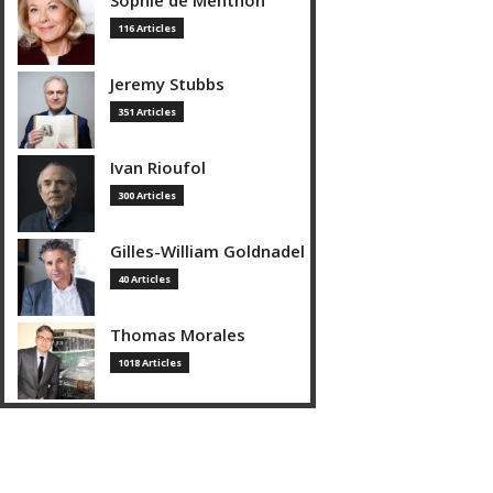
Sophie de Menthon
116 Articles
Jeremy Stubbs
351 Articles
Ivan Rioufol
300 Articles
Gilles-William Goldnadel
40 Articles
Thomas Morales
1018 Articles