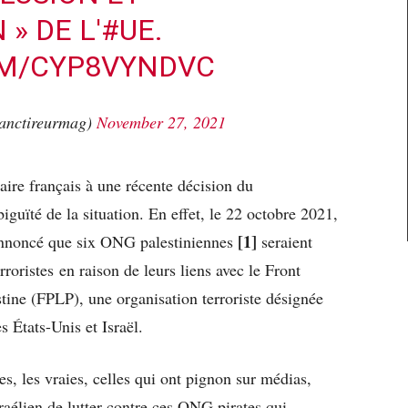
» DE L'
#UE
.
OM/CYP8VYNDVC
anctireurmag)
November 27, 2021
aire français à une récente décision du
guïté de la situation. En effet, le 22 octobre 2021,
[1]
 annoncé que six ONG palestiniennes
seraient
erroristes en raison de leurs liens avec le Front
stine (FPLP), une organisation terroriste désignée
 États-Unis et Israël.
, les vraies, celles qui ont pignon sur médias,
sraélien de lutter contre ces ONG pirates qui