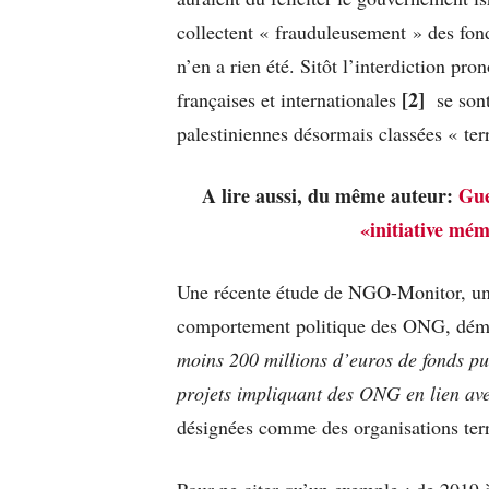
collectent « frauduleusement » des fond
n’en a rien été. Sitôt l’interdiction p
[2]
françaises et internationales
se sont
palestiniennes désormais classées « terr
A lire aussi, du même auteur:
Gue
«initiative mém
Une récente étude de NGO-Monitor, une 
comportement politique des ONG, démon
moins 200 millions d’euros de fonds pu
projets impliquant des ONG en lien a
désignées comme des organisations terr
Pour ne citer qu’un exemple : de 2019 à