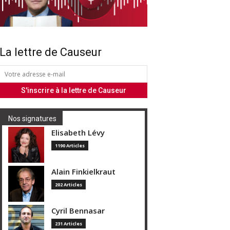
La lettre de Causeur
Nos signatures
Elisabeth Lévy
1190 Articles
Alain Finkielkraut
202 Articles
Cyril Bennasar
231 Articles