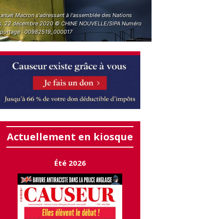
nuel Macron s'adressant à l'assemblée des Nations
s, 22 décembre 2020 © CHINE NOUVELLE/SIPA Numéro
eportage : 00982519_000017
Actuellement en kiosque
Été 2026