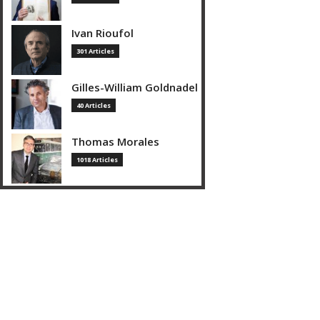
Ivan Rioufol
301 Articles
Gilles-William Goldnadel
40 Articles
Thomas Morales
1018 Articles