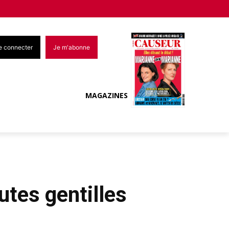
e connecter
Je m'abonne
MAGAZINES
tes gentilles