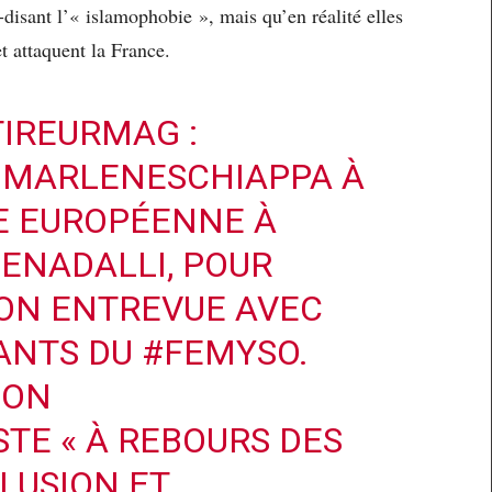
disant l’« islamophobie », mais qu’en réalité elles
et attaquent la France.
IREURMAG
:
MARLENESCHIAPPA
À
E EUROPÉENNE À
ENADALLI
, POUR
SON ENTREVUE AVEC
ANTS DU
#FEMYSO
.
ION
TE « À REBOURS DES
CLUSION ET