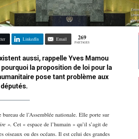
Emma
Unie
de r
269
ter
LinkedIn
Email
PARTAGES
istent aussi, rappelle Yves Mamou
 pourquoi la proposition de loi pour la
humanitaire pose tant problème aux
députés.
le bureau de l’Assemblée nationale. Elle porte sur
ire ».
Cet « espace de l’humain » qu’il s’agit de
des oiseaux ou des océans. Il est celui des grandes