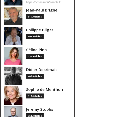
https://bennasarlaffranchi.fr
Jean-Paul Brighelli
817 Articles
Philippe Bilger
806 Articles
Céline Pina
273 Articles
Didier Desrimais
403 Articles
Sophie de Menthon
116 Articles
Jeremy Stubbs
351 Articles