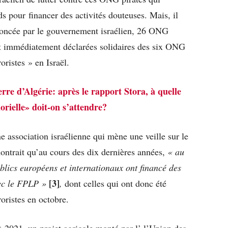
s pour financer des activités douteuses. Mais, il
rononcée par le gouvernement israélien, 26 ONG
 immédiatement déclarées solidaires des six ONG
oristes » en Israël.
rre d’Algérie: après le rapport Stora, à quelle
orielle» doit-on s’attendre?
association israélienne qui mène une veille sur le
trait qu’au cours des dix dernières années,
« au
blics européens et internationaux ont financé des
[3]
vec le FPLP »
,
dont celles qui ont donc été
oristes en octobre.
 2021, un projet agricole monté par l’ l’Union des