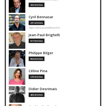
202 Articles
Cyril Bennasar
231 Articles
https://bennasarlaffranchi.fr
Jean-Paul Brighelli
817 Articles
Philippe Bilger
804 Articles
Céline Pina
273 Articles
Didier Desrimais
403 Articles