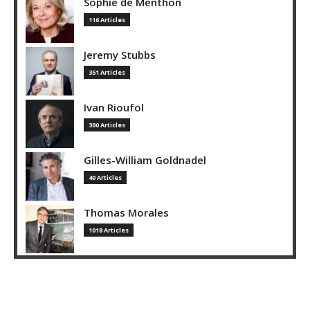
Sophie de Menthon
116 Articles
Jeremy Stubbs
351 Articles
Ivan Rioufol
300 Articles
Gilles-William Goldnadel
40 Articles
Thomas Morales
1018 Articles