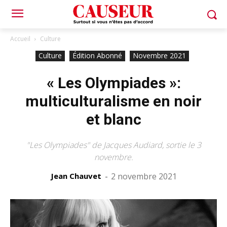
Accueil
Culture
Culture
Édition Abonné
Novembre 2021
« Les Olympiades »:
multiculturalisme en noir
et blanc
"Les Olympiades" de Jacques Audiard, sortie le 3
novembre.
Jean Chauvet
-
2 novembre 2021