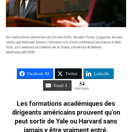
Sur cette photo d’archives du 23 mai 2005, Donald Trump, à gauche, écoute
tandis que Michael Sexton l’introduit lors d’une conférence de presse à New
York, où il annonce la création de la Trump University © Bebeto
Matthews/AP/SIPA
53
Facebook
Twitter
LinkedIn
54
1
Email
PARTAGES
Les formations académiques des
dirigeants américains prouvent qu’on
peut sortir de Yale ou Harvard sans
jamais y être vraiment entré.