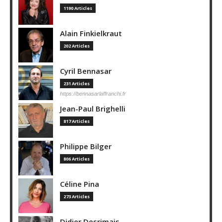
1190 Articles
Alain Finkielkraut
202 Articles
Cyril Bennasar
231 Articles
https://bennasarlaffranchi.fr
Jean-Paul Brighelli
817 Articles
Philippe Bilger
806 Articles
Céline Pina
273 Articles
Didier Desrimais