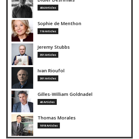
404 Articles
Sophie de Menthon
116 Articles
Jeremy Stubbs
351 Articles
Ivan Rioufol
301 Articles
Gilles-William Goldnadel
40 Articles
Thomas Morales
1018 Articles