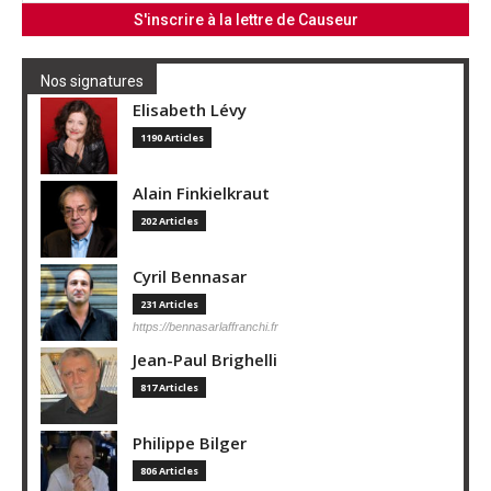
Nos signatures
Elisabeth Lévy
1190 Articles
Alain Finkielkraut
202 Articles
Cyril Bennasar
231 Articles
https://bennasarlaffranchi.fr
Jean-Paul Brighelli
817 Articles
Philippe Bilger
806 Articles