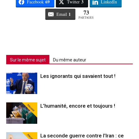
69
3
Facebook
Twitter
LinkedIn
73
1
Email
PARTAGES
Sur le même sujet
Du même auteur
Les ignorants qui savaient tout !
Abonné
L’humanité, encore et toujours !
Abonné
La seconde guerre contre l’Iran : ce