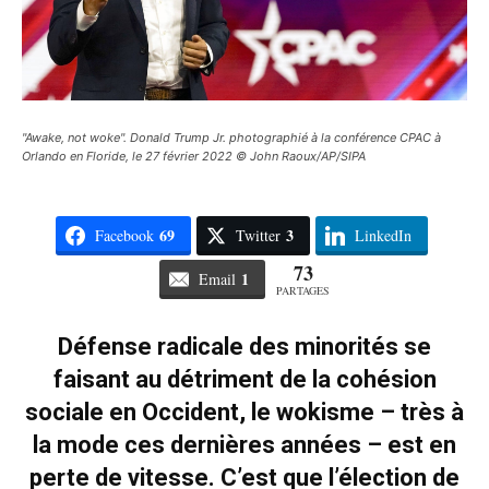
"Awake, not woke". Donald Trump Jr. photographié à la conférence CPAC à
Orlando en Floride, le 27 février 2022 © John Raoux/AP/SIPA
69
3
Facebook
Twitter
LinkedIn
73
1
Email
PARTAGES
Défense radicale des minorités se
faisant au détriment de la cohésion
sociale
en Occident
, le wokisme – très à
la mode ces dernières années – est en
perte de vitesse. C’est que l’élection de