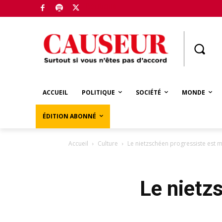
Boutique
ACCUEIL
POLITIQUE
SOCIÉTÉ
MONDE
ÉDITION ABONNÉ
Accueil
Culture
Le nietzschéen progressiste est m
Le nietz