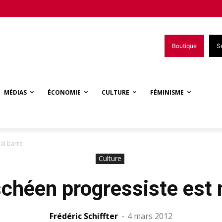
Boutique
S
MÉDIAS
ÉCONOMIE
CULTURE
FÉMINISME
al barré
Culture
schéen progressiste est 
Frédéric Schiffter
-
4 mars 2012