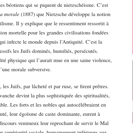
r les béotiens qui se piquent de nietzschéisme. C’est
la morale
(1887) que Nietzsche développe la notion
ilisme. Il y explique que le ressentiment ressortit à
sion mortelle pour les grandes civilisations fondées
qui infecte le monde depuis l’Antiquité. C’est la
essifs les Juifs dominés, humiliés, persécutés.
ité physique qui l’aurait mue en une saine violence,
d’une morale subversive.
les Juifs, par lâcheté et par ruse, se firent prêtres.
evanche devint la plus sophistiquée des spiritualités,
able. Les forts et les nobles qui autocélébraient en
uauté, leur égoïsme de caste dominante, eurent à
s discours venimeux leur reprochant de servir le Mal
eur supériorité sociale, humainement inférieurs aux