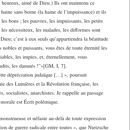
, heureux, aimé de Dieu.) Ils ont maintenu ce
aine sans borne (la haine de l’impuissance) et ils
les bons ; les pauvres, les impuissants, les petits
, les nécessiteux, les malades, les difformes sont
e Dieu; c’est à eux seuls qu’appartiendra la béatitude
 nobles et puissants, vous êtes de toute éternité les
tiables, les impies, et, éternellement, vous
udits, les damnés !”»[GM, I, 7].
cette dépréciation judaïque […] », poursuit
hie des Lumières et la Révolution française, les
, socialistes, anarchistes. Je rappelle au passage
a morale est Écrit polémique.
e monstrueuse et néfaste au-delà de toute expression
ation de guerre radicale entre toutes », que Nietzsche