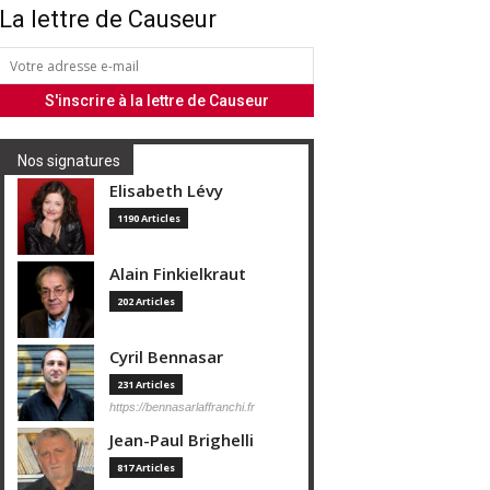
La lettre de Causeur
Nos signatures
Elisabeth Lévy
1190 Articles
Alain Finkielkraut
202 Articles
Cyril Bennasar
231 Articles
https://bennasarlaffranchi.fr
Jean-Paul Brighelli
817 Articles