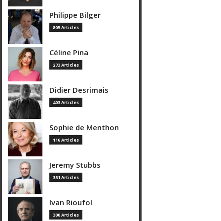
Philippe Bilger
805 Articles
Céline Pina
273 Articles
Didier Desrimais
403 Articles
Sophie de Menthon
116 Articles
Jeremy Stubbs
351 Articles
Ivan Rioufol
300 Articles