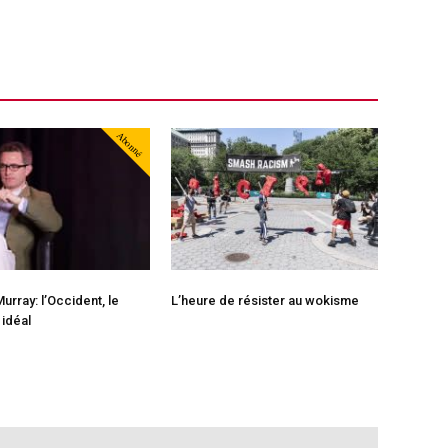
Abonné
urray: l’Occident, le
L’heure de résister au wokisme
idéal