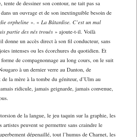
e, tente de dessiner son contour, ne tait pas sa
er dans un ouvrage et de son inextinguible besoin de
die orpheline
». «
La Bâtardise. C’est un mal
ais partie des nés troués
» ajoute-t-il. Voilà
il donne un accès direct à son fil conducteur, sans
 joies intenses ou les écorchures du quotidien. Et
une forme de compagnonnage au long cours, on le suit
Nougaro à un dernier verre au Danton, de
de la mère à la tombe du géniteur, d’Ulm au
t jamais ridicule, jamais geignarde, jamais convenue,
ous.
orsion de la langue, le jeu taquin sur la graphie, les
s artistes peuvent se permettre sans craindre le
superbement dépenaillé, tout l’humus de Charnet, les