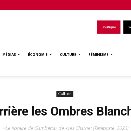
Boutique
S
MÉDIAS
ÉCONOMIE
CULTURE
FÉMINISME
Culture
rrière les Ombres Blanc
«Le libraire de Gambetta» de Yves Charnet (Tarabuste, 2023)