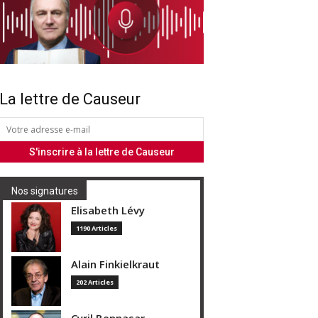
La lettre de Causeur
Nos signatures
Elisabeth Lévy
1190 Articles
Alain Finkielkraut
202 Articles