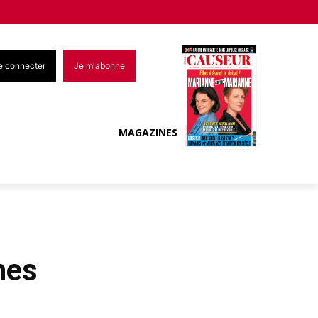
e connecter
Je m'abonne
MAGAZINES
hes