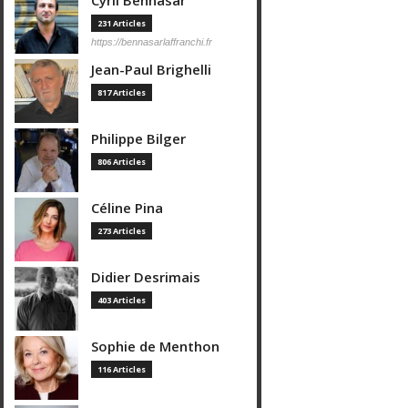
Cyril Bennasar
231 Articles
https://bennasarlaffranchi.fr
Jean-Paul Brighelli
817 Articles
Philippe Bilger
806 Articles
Céline Pina
273 Articles
Didier Desrimais
403 Articles
Sophie de Menthon
116 Articles