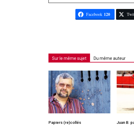
120
Facebook
Twit
Sur le même sujet
Du même auteur
Papiers (re)collés
Juan B. p