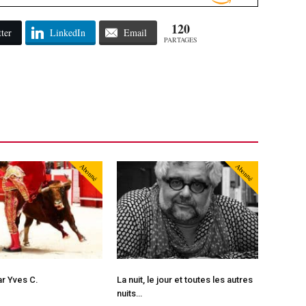
120
ter
LinkedIn
Email
PARTAGES
Abonné
Abonné
ar Yves C.
La nuit, le jour et toutes les autres
nuits…