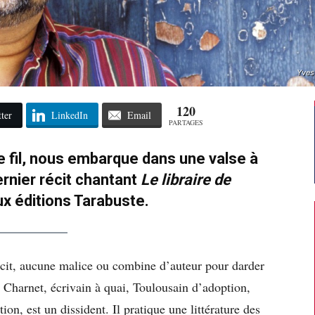
Yves
120
ter
LinkedIn
Email
PARTAGES
le fil, nous embarque dans une valse à
rnier récit chantant
Le libraire de
x éditions Tarabuste.
écit, aucune malice ou combine d’auteur pour darder
Charnet, écrivain à quai, Toulousain d’adoption,
ion, est un dissident. Il pratique une littérature des