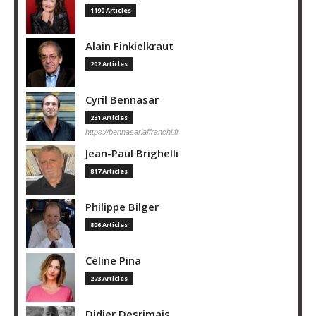
1190 Articles
Alain Finkielkraut
202 Articles
Cyril Bennasar
231 Articles
https://bennasarlaffranchi.fr
Jean-Paul Brighelli
817 Articles
Philippe Bilger
806 Articles
Céline Pina
273 Articles
Didier Desrimais