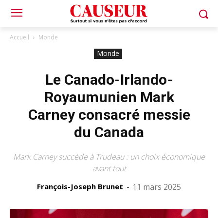
Accueil
Monde
Monde
Le Canado-Irlando-
Royaumunien Mark
Carney consacré messie
du Canada
Mark Carney succède à Trudeau : un choix économique
avant tout
François-Joseph Brunet
-
11 mars 2025