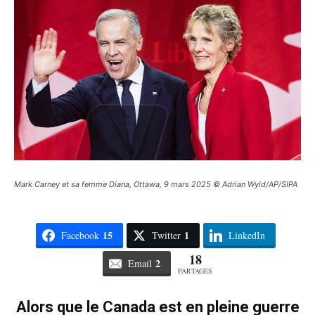
Mark Carney et sa femme Diana, Ottawa, 9 mars 2025 © Adrian Wyld/AP/SIPA
15
1
Facebook
Twitter
LinkedIn
18
2
Email
PARTAGES
Alors que le Canada est en pleine guerre