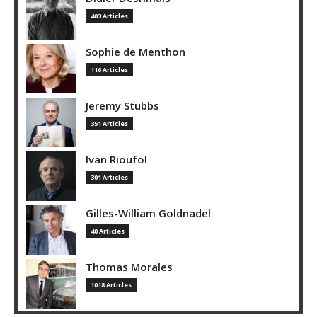
403 Articles
Sophie de Menthon
116 Articles
Jeremy Stubbs
351 Articles
Ivan Rioufol
301 Articles
Gilles-William Goldnadel
40 Articles
Thomas Morales
1018 Articles