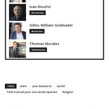
Ivan Rioufol
301 Articles
Gilles-William Goldnadel
40 Articles
Thomas Morales
1018 Articles
TAGS
Islam
Jean Baubérot
laïcité
Petit manuel pour une laïcité apaisée
Religion