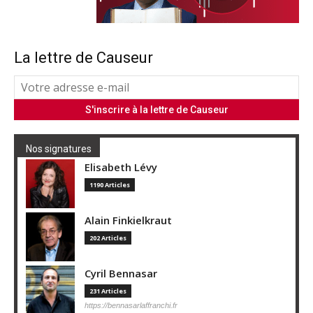
La lettre de Causeur
Nos signatures
Elisabeth Lévy
1190 Articles
Alain Finkielkraut
202 Articles
Cyril Bennasar
231 Articles
https://bennasarlaffranchi.fr