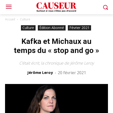
Accueil
Culture
Culture
Édition Abonné
Février 2021
Kafka et Michaux au
temps du « stop and go »
C’était écrit, la chronique de Jérôme Leroy
Jérôme Leroy
-
20 février 2021