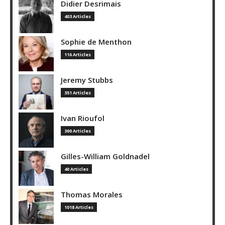
Didier Desrimais
403 Articles
Sophie de Menthon
116 Articles
Jeremy Stubbs
351 Articles
Ivan Rioufol
300 Articles
Gilles-William Goldnadel
40 Articles
Thomas Morales
1018 Articles