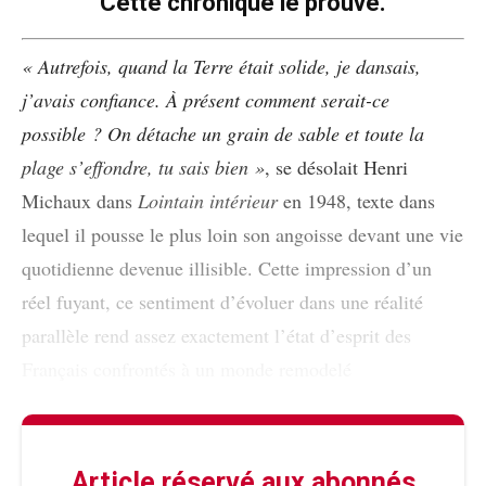
Cette chronique le prouve.
« Autrefois, quand la Terre était solide, je dansais,
j’avais confiance. À présent comment serait-ce
possible ? On détache un grain de sable et toute la
plage s’effondre, tu sais bien »
, se désolait Henri
Michaux dans
Lointain intérieur
en 1948, texte dans
lequel il pousse le plus loin son angoisse devant une vie
quotidienne devenue illisible. Cette impression d’un
réel fuyant, ce sentiment d’évoluer dans une réalité
parallèle rend assez exactement l’état d’esprit des
Français confrontés à un monde remodelé
Article réservé aux abonnés