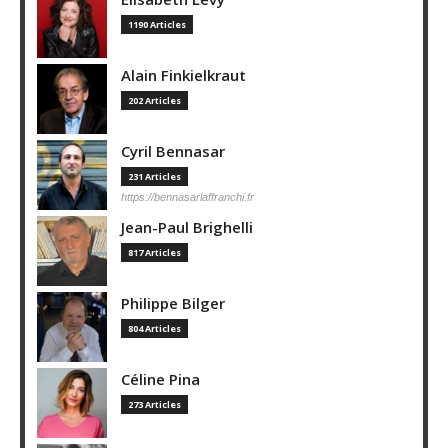
1190 Articles
Alain Finkielkraut
202 Articles
Cyril Bennasar
231 Articles
https://bennasarlaffranchi.fr
Jean-Paul Brighelli
817 Articles
Philippe Bilger
804 Articles
Céline Pina
273 Articles