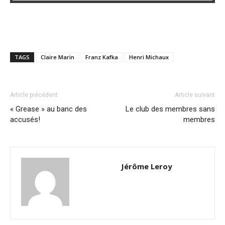
TAGS
Claire Marin
Franz Kafka
Henri Michaux
Article précédent
Article suivant
« Grease » au banc des
Le club des membres sans
accusés!
membres
Jérôme Leroy