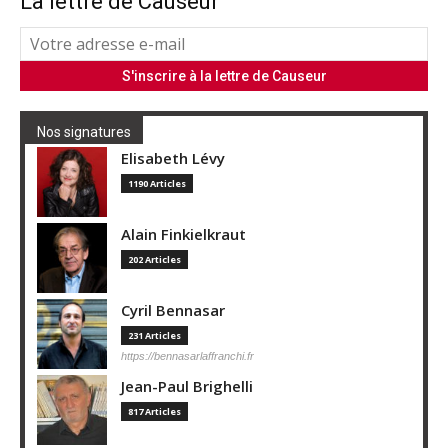
La lettre de Causeur
Nos signatures
Elisabeth Lévy
1190 Articles
Alain Finkielkraut
202 Articles
Cyril Bennasar
231 Articles
https://bennasarlaffranchi.fr
Jean-Paul Brighelli
817 Articles