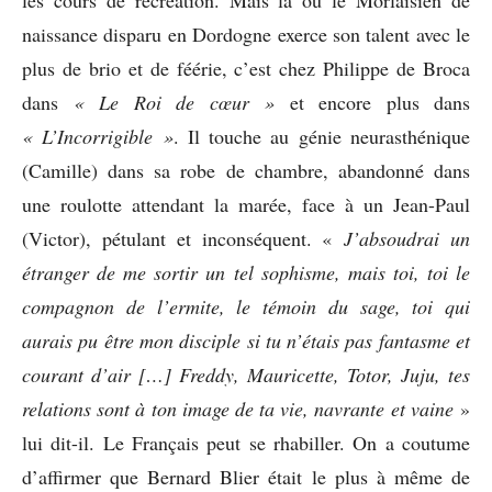
les cours de récréation. Mais là où le Morlaisien de
naissance disparu en Dordogne exerce son talent avec le
plus de brio et de féérie, c’est chez Philippe de Broca
dans
« Le Roi de cœur »
et encore plus dans
« L’Incorrigible »
. Il touche au génie neurasthénique
(Camille) dans sa robe de chambre, abandonné dans
une roulotte attendant la marée, face à un Jean-Paul
(Victor), pétulant et inconséquent. «
J’absoudrai un
étranger de me sortir un tel sophisme, mais toi, toi le
compagnon de l’ermite, le témoin du sage, toi qui
aurais pu être mon disciple si tu n’étais pas fantasme et
courant d’air […] Freddy, Mauricette, Totor, Juju, tes
relations sont à ton image de ta vie, navrante et vaine
»
lui dit-il. Le Français peut se rhabiller. On a coutume
d’affirmer que Bernard Blier était le plus à même de