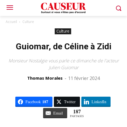
Accueil
Culture
Culture
Guiomar, de Céline à Zidi
Monsieur Nostalgie vous parle ce dimanche de l'acteur
Julien Guiomar
Thomas Morales
-
11 février 2024
187
Facebook
Twitter
LinkedIn
187
Email
PARTAGES