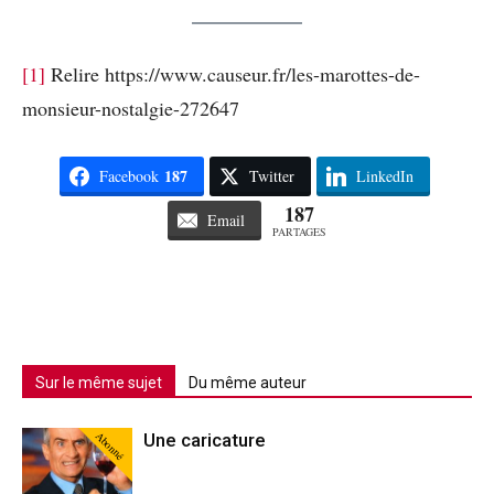
[1]
Relire https://www.causeur.fr/les-marottes-de-
monsieur-nostalgie-272647
187
Facebook
Twitter
LinkedIn
187
Email
PARTAGES
Sur le même sujet
Du même auteur
Abonné
Une caricature