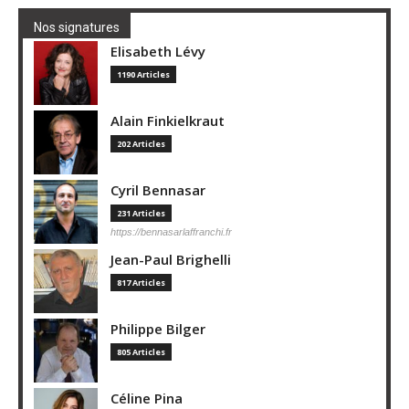
Nos signatures
Elisabeth Lévy
1190 Articles
Alain Finkielkraut
202 Articles
Cyril Bennasar
231 Articles
https://bennasarlaffranchi.fr
Jean-Paul Brighelli
817 Articles
Philippe Bilger
805 Articles
Céline Pina