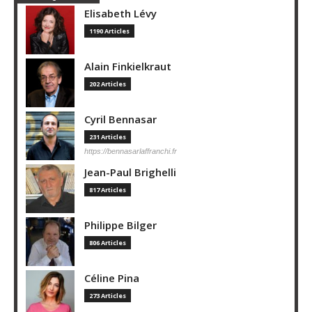
Elisabeth Lévy
1190 Articles
Alain Finkielkraut
202 Articles
Cyril Bennasar
231 Articles
https://bennasarlaffranchi.fr
Jean-Paul Brighelli
817 Articles
Philippe Bilger
806 Articles
Céline Pina
273 Articles