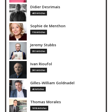
Didier Desrimais
403 Articles
Sophie de Menthon
116 Articles
Jeremy Stubbs
351 Articles
Ivan Rioufol
301 Articles
Gilles-William Goldnadel
40 Articles
Thomas Morales
1018 Articles