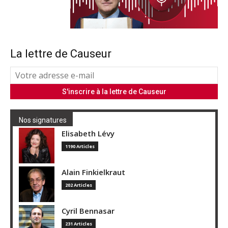
La lettre de Causeur
Nos signatures
Elisabeth Lévy
1190 Articles
Alain Finkielkraut
202 Articles
Cyril Bennasar
231 Articles