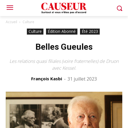
Accueil
Culture
Culture
Édition Abonné
Été 2023
Belles Gueules
Les relations quasi filiales (voire fraternelles) de Druon
avec Kessel.
François Kasbi
-
31 juillet 2023