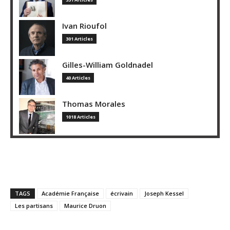
Ivan Rioufol
301 Articles
Gilles-William Goldnadel
40 Articles
Thomas Morales
1018 Articles
TAGS
Académie Française
écrivain
Joseph Kessel
Les partisans
Maurice Druon