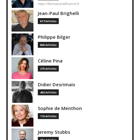
https://bennasarlaffranchi.fr
Jean-Paul Brighelli
817 Articles
Philippe Bilger
806 Articles
Céline Pina
273 Articles
Didier Desrimais
403 Articles
Sophie de Menthon
116 Articles
Jeremy Stubbs
351 Articles