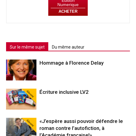
Édition
Numerique
ACHETER
Sur le même sujet
Du même auteur
Hommage à Florence Delay
Abonné
Écriture inclusive LV2
Abonné
«J’espère aussi pouvoir défendre le
roman contre l’autofiction, à
l’Académie française!»