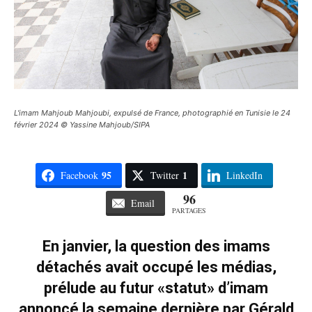
L'imam Mahjoub Mahjoubi, expulsé de France, photographié en Tunisie le 24
février 2024 © Yassine Mahjoub/SIPA
95
1
Facebook
Twitter
LinkedIn
96
Email
PARTAGES
En janvier, la question des imams
détachés avait occupé les médias,
prélude au futur «statut» d’imam
annoncé la semaine dernière par Gérald