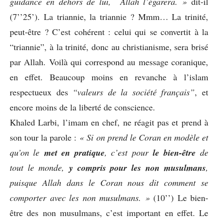
guidance en dehors de lui, Allah l’égarera. »
dit-il
(7’’25’). La triannie, la triannie ? Mmm… La trinité,
peut-être ? C’est cohérent : celui qui se convertit à la
“triannie”, à la trinité, donc au christianisme, sera brisé
par Allah. Voilà qui correspond au message coranique,
en effet. Beaucoup moins en revanche à l’islam
respectueux des
“valeurs de la société français”
, et
encore moins de la liberté de conscience.
Khaled Larbi, l’imam en chef, ne réagit pas et prend à
son tour la parole :
« Si on prend le Coran en modèle et
qu’on le
met en pratique
, c’est pour
le bien-être
de
tout le monde,
y compris pour les non musulmans
,
puisque Allah dans le Coran nous dit comment se
comporter avec les non musulmans. »
(10’’) Le bien-
être des non musulmans, c’est important en effet. Le