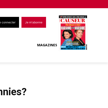
e connecter
Je m'abonne
MAGAZINES
mnies?