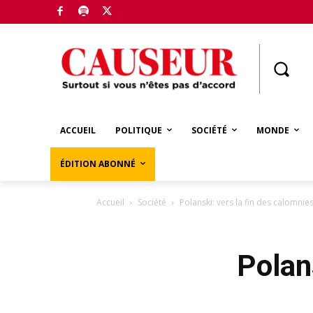
Boutique
ACCUEIL
POLITIQUE
SOCIÉTÉ
MONDE
ÉDITION ABONNÉ
Accueil
Société
Polanski: vers la fin des calomnie
Polan