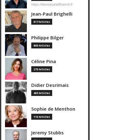
https://bennasarlaffranchi.fr
Jean-Paul Brighelli
817 Articles
Philippe Bilger
805 Articles
Céline Pina
273 Articles
Didier Desrimais
403 Articles
Sophie de Menthon
116 Articles
Jeremy Stubbs