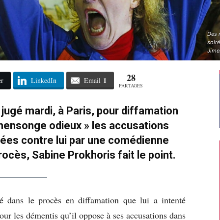
Des m
soir
Jime
28
1
er
LinkedIn
Email
PARTAGES
jugé mardi, à Paris, pour diffamation
« mensonge odieux » les accusations
tées contre lui par une comédienne
procès, Sabine Prokhoris fait le point.
 dans le procès en diffamation que lui a intenté
pour les démentis qu’il oppose à ses accusations dans