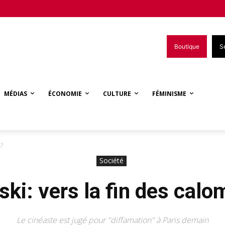
Boutique
S
MÉDIAS
ÉCONOMIE
CULTURE
FÉMINISME
s?
Société
ski: vers la fin des calo
Le cinéaste est jugé pour "diffamation" à Paris demain