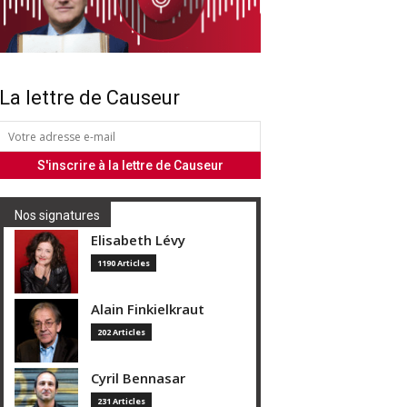
La lettre de Causeur
Nos signatures
Elisabeth Lévy
1190 Articles
Alain Finkielkraut
202 Articles
Cyril Bennasar
231 Articles