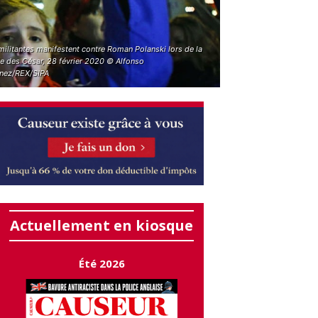
ilitantes manifestent contre Roman Polanski lors de la
ée des César, 28 février 2020 © Alfonso
nez/REX/SIPA
Actuellement en kiosque
Été 2026