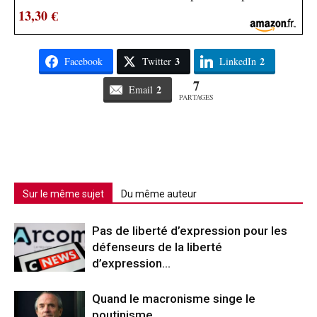
13,30 €
3
2
Facebook
Twitter
LinkedIn
7
2
Email
PARTAGES
Sur le même sujet
Du même auteur
Pas de liberté d’expression pour les
défenseurs de la liberté
d’expression…
Quand le macronisme singe le
poutinisme