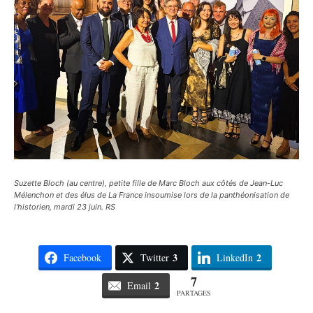
Suzette Bloch (au centre), petite fille de Marc Bloch aux côtés de Jean-Luc
Mélenchon et des élus de La France insoumise lors de la panthéonisation de
l'historien, mardi 23 juin. RS
3
2
Facebook
Twitter
LinkedIn
7
2
Email
PARTAGES