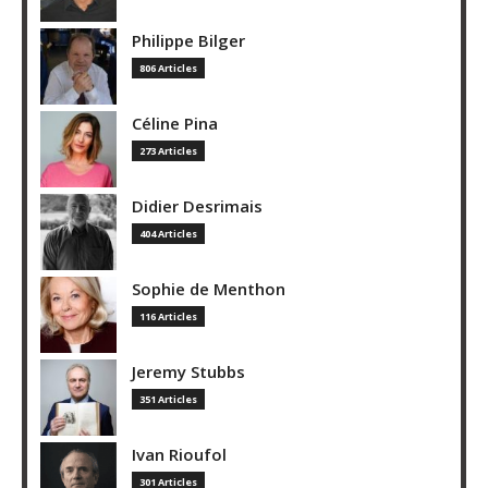
Philippe Bilger
806 Articles
Céline Pina
273 Articles
Didier Desrimais
404 Articles
Sophie de Menthon
116 Articles
Jeremy Stubbs
351 Articles
Ivan Rioufol
301 Articles