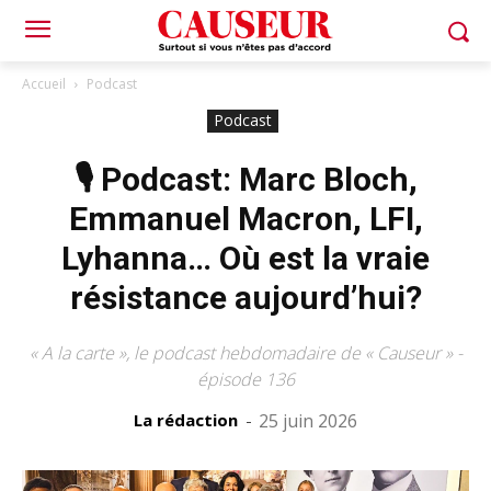
Accueil
Podcast
Podcast
🎙️ Podcast: Marc Bloch,
Emmanuel Macron, LFI,
Lyhanna… Où est la vraie
résistance aujourd’hui?
« A la carte », le podcast hebdomadaire de « Causeur » -
épisode 136
La rédaction
-
25 juin 2026