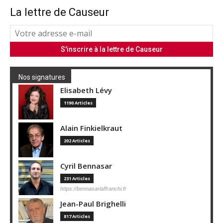
La lettre de Causeur
Nos signatures
Elisabeth Lévy
1190 Articles
Alain Finkielkraut
202 Articles
Cyril Bennasar
231 Articles
https://bennasarlaffranchi.fr
Jean-Paul Brighelli
817 Articles