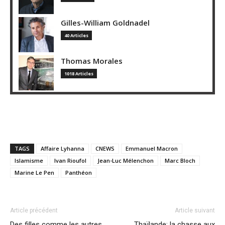
Gilles-William Goldnadel
40 Articles
Thomas Morales
1018 Articles
TAGS
Affaire Lyhanna
CNEWS
Emmanuel Macron
Islamisme
Ivan Rioufol
Jean-Luc Mélenchon
Marc Bloch
Marine Le Pen
Panthéon
Article précédent
Article suivant
Des filles comme les autres
Thaïlande: la chasse aux