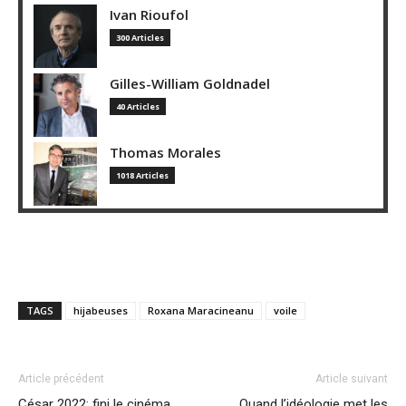
Ivan Rioufol
300 Articles
Gilles-William Goldnadel
40 Articles
Thomas Morales
1018 Articles
TAGS
hijabeuses
Roxana Maracineanu
voile
Article précédent
Article suivant
César 2022: fini le cinéma
Quand l’idéologie met les