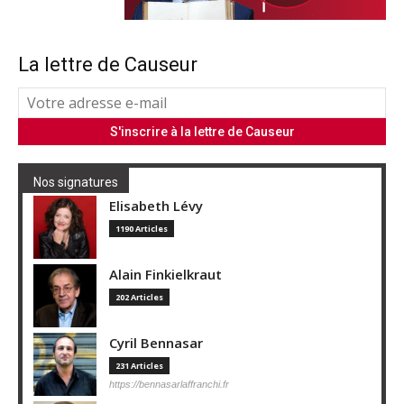
La lettre de Causeur
Nos signatures
Elisabeth Lévy
1190 Articles
Alain Finkielkraut
202 Articles
Cyril Bennasar
231 Articles
https://bennasarlaffranchi.fr