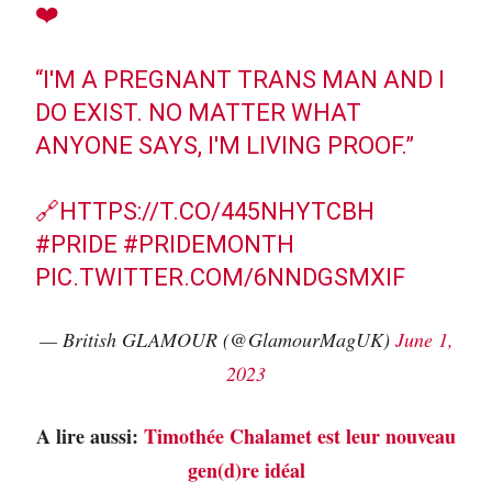
❤️
“I'M A PREGNANT TRANS MAN AND I
DO EXIST. NO MATTER WHAT
ANYONE SAYS, I'M LIVING PROOF.”
🔗
HTTPS://T.CO/445NHYTCBH
#PRIDE
#PRIDEMONTH
PIC.TWITTER.COM/6NNDGSMXIF
— British GLAMOUR (@GlamourMagUK)
June 1,
2023
A lire aussi:
Timothée Chalamet est leur nouveau
gen(d)re idéal