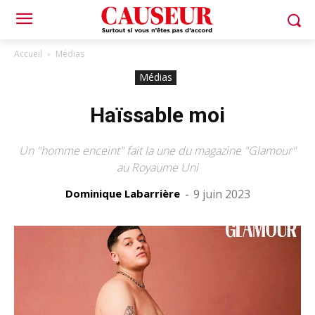
Accueil
Médias
Médias
Haïssable moi
Un "homme enceint" fait la une du magazine "Glamour"
au Royaume Uni
Dominique Labarrière
-
9 juin 2023