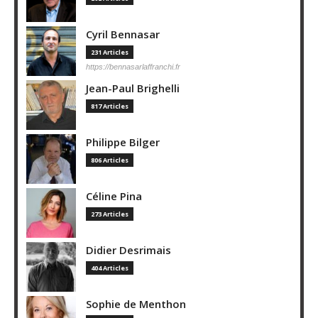
Cyril Bennasar
231 Articles
https://bennasarlaffranchi.fr
Jean-Paul Brighelli
817 Articles
Philippe Bilger
806 Articles
Céline Pina
273 Articles
Didier Desrimais
404 Articles
Sophie de Menthon