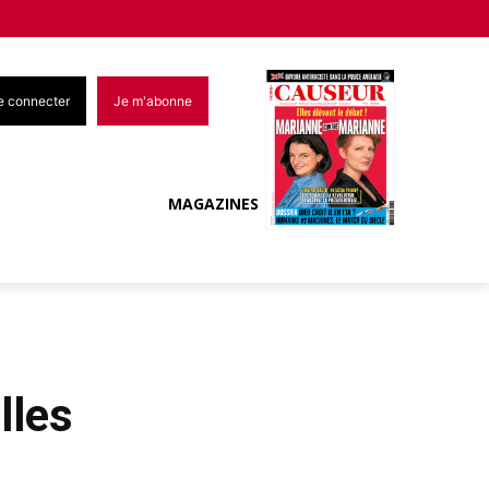
e connecter
Je m'abonne
MAGAZINES
lles