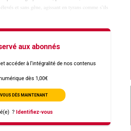
 élevés et sans gêne, agissant en tyrans comme s’ils
éservé aux abonnés
le et accéder à l'intégralité de nos contenus
numérique dès 1,00€
VOUS DÈS MAINTENANT
né(e)
?
Identifiez-vous