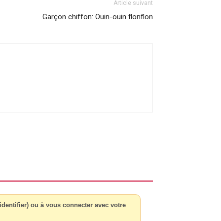
Article suivant
Garçon chiffon: Ouin-ouin flonflon
dentifier) ou à vous connecter avec votre