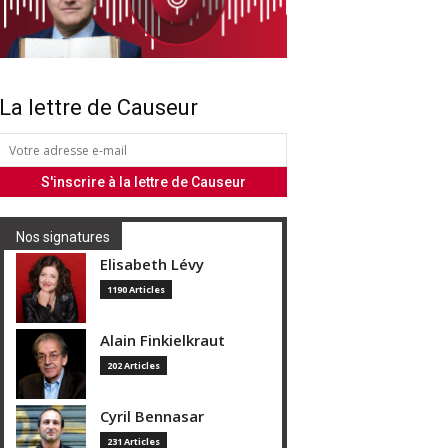
La lettre de Causeur
Nos signatures
Elisabeth Lévy
1190 Articles
Alain Finkielkraut
202 Articles
Cyril Bennasar
231 Articles