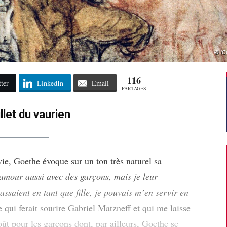
© IC
116
ter
LinkedIn
Email
PARTAGES
llet du vaurien
vie, Goethe évoque sur un ton très naturel sa
l’amour aussi avec des garçons, mais je leur
lassaient en tant que fille, je pouvais m’en servir en
 qui ferait sourire Gabriel Matzneff et qui me laisse
oût pour les garçons dont, par ailleurs, Goethe se