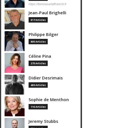
https://bennasarlaffranchi.fr
Jean-Paul Brighelli
817 Articles
Philippe Bilger
805 Articles
Céline Pina
273 Articles
Didier Desrimais
403 Articles
Sophie de Menthon
116 Articles
Jeremy Stubbs