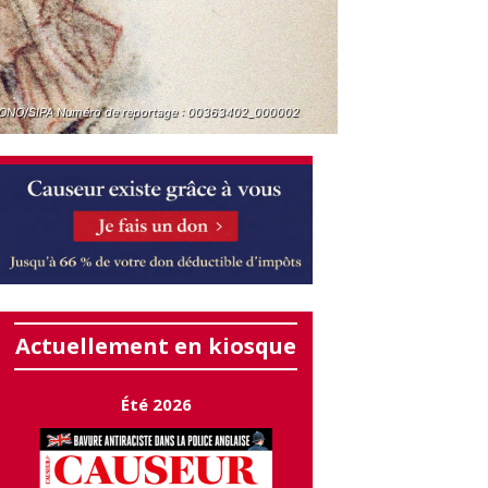
ONO/SIPA Numéro de reportage : 00363402_000002
Actuellement en kiosque
Été 2026