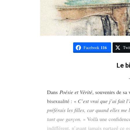
116
Facebook
Twit
Le bi
Dans
Poésie et Vérité
, souvenirs de sa 
bisexualité : «
C’est vrai que j’ai fait 
préférais les filles, car quand elles me 
tant que garçon.
» Voilà une confidence
indifférent, n’ayant jamais partagé ce g