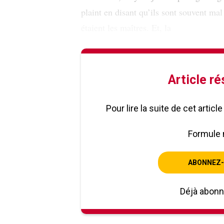
plaint en disant qu’ils sont souvent mal
étaient les maîtres. Et, la
Article r
Pour lire la suite de cet artic
Formule 
ABONNEZ-
Déjà abon