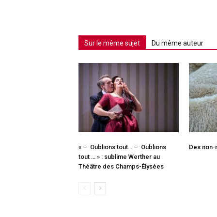
Sur le même sujet
Du même auteur
« – Oublions tout… – Oublions
Des non-m
tout … » : sublime Werther au
Théâtre des Champs-Élysées