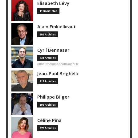
Elisabeth Lévy
1190 Articles
Alain Finkielkraut
202 Articles
Cyril Bennasar
231 Articles
https://bennasarlaffranchi.fr
Jean-Paul Brighelli
817 Articles
Philippe Bilger
806 Articles
Céline Pina
273 Articles