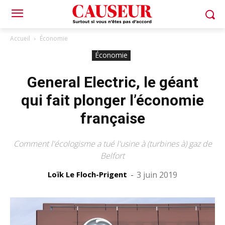
Accueil
Économie
Économie
General Electric, le géant
qui fait plonger l’économie
française
Comment l'écologisme a tué l'usine à (turbines à) gaz de
Belfort
Loïk Le Floch-Prigent
-
3 juin 2019