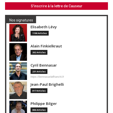
Nos signatures
Elisabeth Lévy
1190 Articles
Alain Finkielkraut
202 Articles
Cyril Bennasar
231 Articles
https://bennasarlaffranchi.fr
Jean-Paul Brighelli
817 Articles
Philippe Bilger
806 Articles