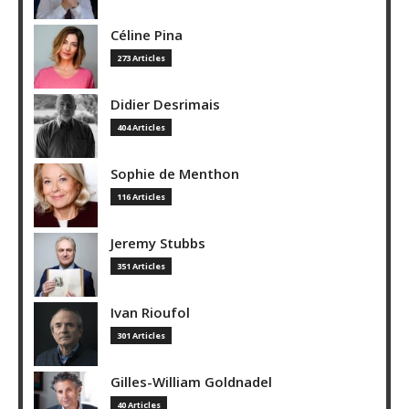
Céline Pina
273 Articles
Didier Desrimais
404 Articles
Sophie de Menthon
116 Articles
Jeremy Stubbs
351 Articles
Ivan Rioufol
301 Articles
Gilles-William Goldnadel
40 Articles