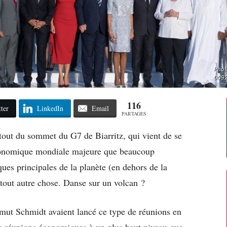
Phot
009
116
ter
LinkedIn
Email
PARTAGES
urtout du sommet du G7 de Biarritz, qui vient de se
 économique mondiale majeure que beaucoup
ues principales de la planète (en dehors de la
 tout autre chose. Danse sur un volcan ?
mut Schmidt avaient lancé ce type de réunions en
des réunions économiques à un plus haut niveau que