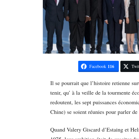
116
Facebook
Twit
Il se pourrait que l’histoire retienne s
tenir, qu’ à la veille de la tourmente
redoutent, les sept puissances économiq
Chine) se soient réunies pour parler de
Quand Valery Giscard d’Estaing et Hel
1975, leur ambition était de susciter 