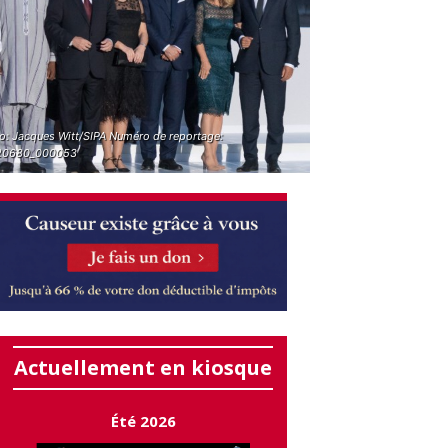
o: Jacques Witt/SIPA Numéro de reportage:
20680_000053
Actuellement en kiosque
Été 2026