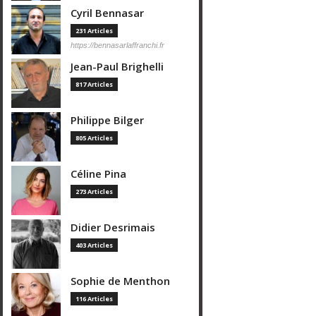
Cyril Bennasar
231 Articles
https://bennasarlaffranchi.fr
Jean-Paul Brighelli
817 Articles
Philippe Bilger
805 Articles
Céline Pina
273 Articles
Didier Desrimais
403 Articles
Sophie de Menthon
116 Articles