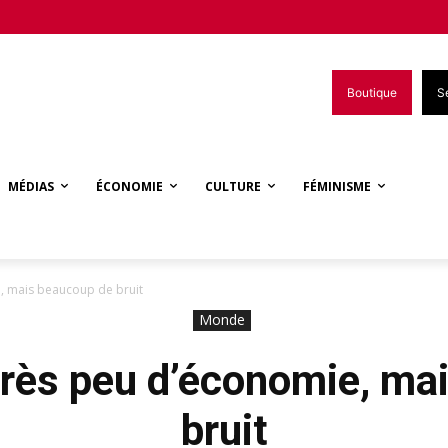
Boutique
S
MÉDIAS
ÉCONOMIE
CULTURE
FÉMINISME
e, mais beaucoup de bruit
Monde
 très peu d’économie, m
bruit