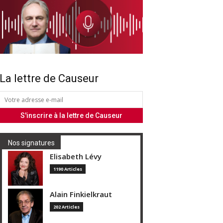
La lettre de Causeur
Nos signatures
Elisabeth Lévy
1190 Articles
Alain Finkielkraut
202 Articles