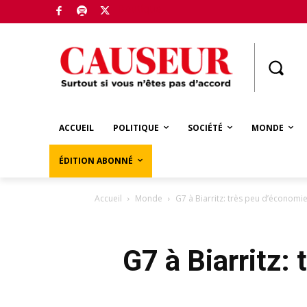
Boutique
ACCUEIL
POLITIQUE
SOCIÉTÉ
MONDE
ÉDITION ABONNÉ
Accueil
Monde
G7 à Biarritz: très peu d’économi
G7 à Biarritz: