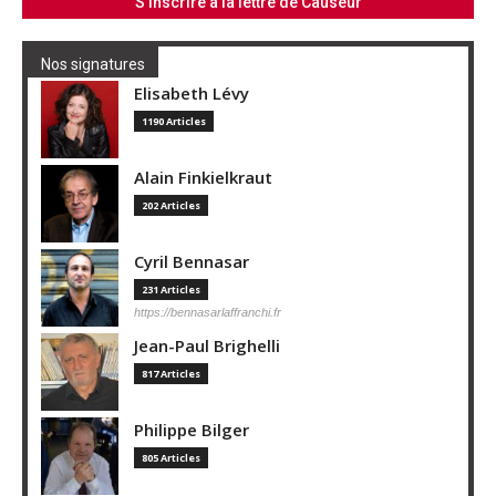
Nos signatures
Elisabeth Lévy
1190 Articles
Alain Finkielkraut
202 Articles
Cyril Bennasar
231 Articles
https://bennasarlaffranchi.fr
Jean-Paul Brighelli
817 Articles
Philippe Bilger
805 Articles