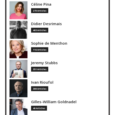
Céline Pina
273 Articles
Didier Desrimais
403 Articles
Sophie de Menthon
116 Articles
Jeremy Stubbs
351 Articles
Ivan Rioufol
300 Articles
Gilles-William Goldnadel
40 Articles