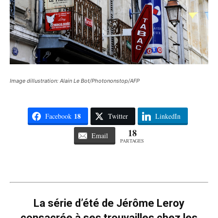
Image dillustration: Alain Le Bot/Photononstop/AFP
18
Facebook
Twitter
LinkedIn
18
Email
PARTAGES
La série d’été de Jérôme Leroy
consacrée à ses trouvailles chez les