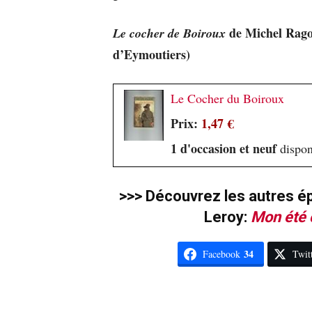
de Michel Ragon
Le cocher de Boiroux
d’Eymoutiers)
Le Cocher du Boiroux
Prix:
1,47 €
1 d'occasion et neuf
disponi
>>> Découvrez les autres ép
Leroy:
Mon été 
34
Facebook
Twit