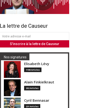
La lettre de Causeur
Nos signatures
Elisabeth Lévy
1190 Articles
Alain Finkielkraut
202 Articles
Cyril Bennasar
231 Articles