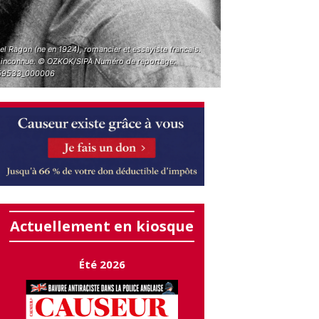
l Ragon (ne en 1924), romancier et essayiste francais.
 inconnue. © OZKOK/SIPA Numéro de reportage:
59533_000006
Actuellement en kiosque
Été 2026