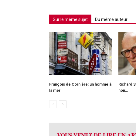
Sur le même sujet
Du même auteur
François de Cornière: un homme à
Richard St
la mer
noir…
VOUS VENEZ DE LIRE UN AR