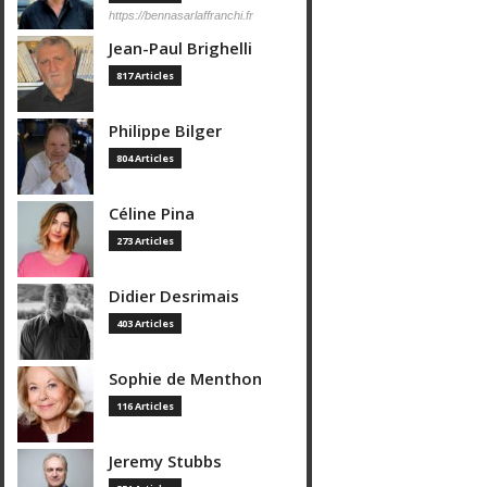
https://bennasarlaffranchi.fr
Jean-Paul Brighelli
817 Articles
Philippe Bilger
804 Articles
Céline Pina
273 Articles
Didier Desrimais
403 Articles
Sophie de Menthon
116 Articles
Jeremy Stubbs