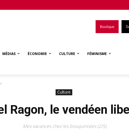
Boutique
S
MÉDIAS
ÉCONOMIE
CULTURE
FÉMINISME
re
Culture
l Ragon, le vendéen libe
Mes vacances chez les bouquinistes (2/5)