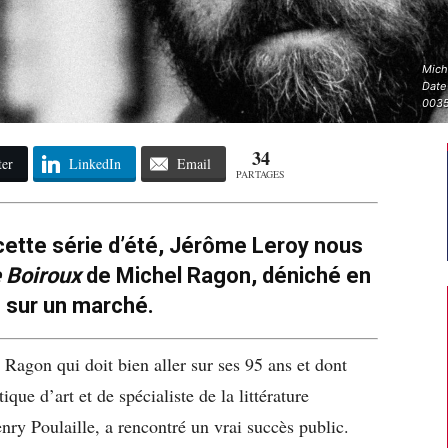
Miche
Date
003
34
ter
LinkedIn
Email
PARTAGES
cette série d’été, Jérôme Leroy nous
 Boiroux
de Michel Ragon, déniché en
 sur un marché.
Ragon qui doit bien aller sur ses 95 ans et dont
que d’art et de spécialiste de la littérature
nry Poulaille, a rencontré un vrai succès public.