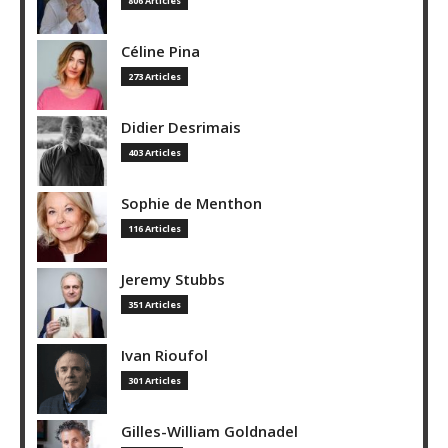
806 Articles
Céline Pina
273 Articles
Didier Desrimais
403 Articles
Sophie de Menthon
116 Articles
Jeremy Stubbs
351 Articles
Ivan Rioufol
301 Articles
Gilles-William Goldnadel