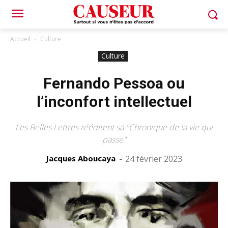
Accueil
Culture
Culture
Fernando Pessoa ou
l’inconfort intellectuel
Les Belles Lettres rééditent sa "Chronique de la vie qui
passe"
Jacques Aboucaya
-
24 février 2023