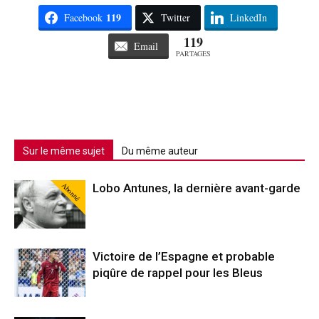
119
Facebook
Twitter
LinkedIn
119
Email
PARTAGES
Sur le même sujet
Du même auteur
Abonné
Lobo Antunes, la dernière avant-garde
Victoire de l’Espagne et probable
piqûre de rappel pour les Bleus