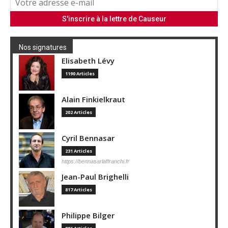
Nos signatures
Elisabeth Lévy
1190 Articles
Alain Finkielkraut
202 Articles
Cyril Bennasar
231 Articles
https://bennasarlaffranchi.fr
Jean-Paul Brighelli
817 Articles
Philippe Bilger