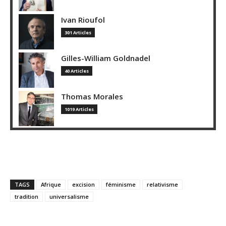
Ivan Rioufol
301 Articles
Gilles-William Goldnadel
40 Articles
Thomas Morales
1019 Articles
TAGS
Afrique
excision
féminisme
relativisme
tradition
universalisme