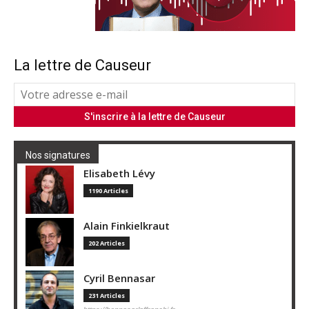
La lettre de Causeur
Nos signatures
Elisabeth Lévy
1190 Articles
Alain Finkielkraut
202 Articles
Cyril Bennasar
231 Articles