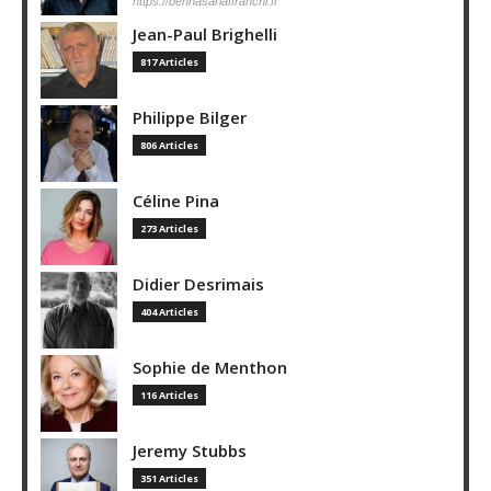
https://bennasarlaffranchi.fr
Jean-Paul Brighelli
817 Articles
Philippe Bilger
806 Articles
Céline Pina
273 Articles
Didier Desrimais
404 Articles
Sophie de Menthon
116 Articles
Jeremy Stubbs
351 Articles