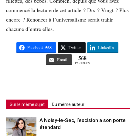
fillettes, des bébés. Combien, depuis que vous avez
commencé la lecture de cet article ? Dix ? Vingt ? Plus
encore ? Renoncer à l’universalisme serait trahir
chacune d’entre elles.
568
Facebook
Twitter
LinkedIn
568
Email
PARTAGES
Sur le même sujet
Du même auteur
A Noisy-le-Sec, l’excision a son porte
étendard