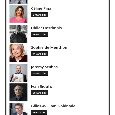
Céline Pina
273 Articles
Didier Desrimais
403 Articles
Sophie de Menthon
116 Articles
Jeremy Stubbs
351 Articles
Ivan Rioufol
301 Articles
Gilles-William Goldnadel
40 Articles