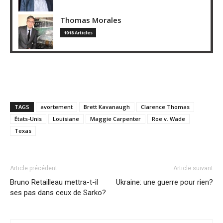
Thomas Morales
1018 Articles
TAGS
avortement
Brett Kavanaugh
Clarence Thomas
États-Unis
Louisiane
Maggie Carpenter
Roe v. Wade
Texas
Article précédent
Article suivant
Bruno Retailleau mettra-t-il
Ukraine: une guerre pour rien?
ses pas dans ceux de Sarko?