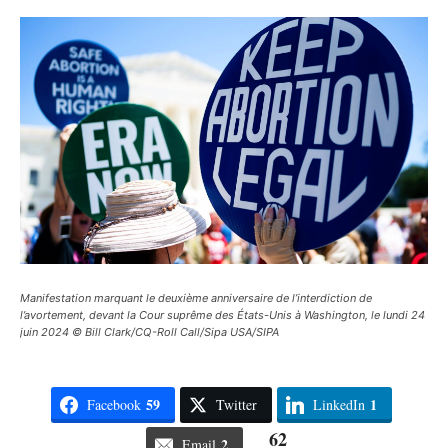
Manifestation marquant le deuxième anniversaire de l’interdiction de
l’avortement, devant la Cour suprême des États-Unis à Washington, le lundi 24
juin 2024 © Bill Clark/CQ-Roll Call/Sipa USA/SIPA
59
1
Facebook
Twitter
LinkedIn
62
2
Email