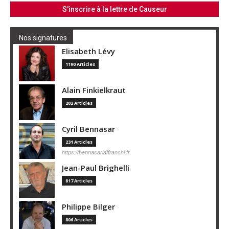
Nos signatures
Elisabeth Lévy
1190 Articles
Alain Finkielkraut
202 Articles
Cyril Bennasar
231 Articles
https://bennasarlaffranchi.fr
Jean-Paul Brighelli
817 Articles
Philippe Bilger
806 Articles