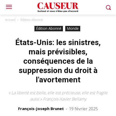
Accueil
Édition Abonné
Édition Abonné
Monde
États-Unis: les sinistres,
mais prévisibles,
conséquences de la
suppression du droit à
l’avortement
« La liberté est belle, elle est précieuse, elle est fragile
aussi » François-Xavier Bellamy
François-Joseph Brunet
-
19 février 2025