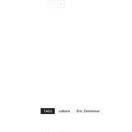
TAGS
culture
Éric Zemmour