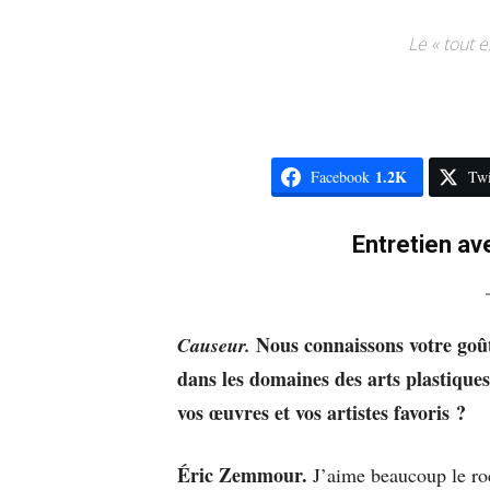
Le « tout 
1.2K
Facebook
Twi
Entretien av
Nous connaissons votre goût 
Causeur.
dans les domaines des arts plastique
vos œuvres et vos artistes favoris ?
Éric Zemmour.
J’aime beaucoup le roc