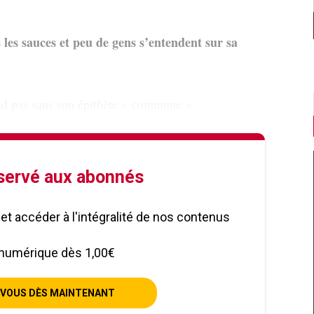
s les sauces et peu de gens s’entendent sur sa
nd pas sans son épithète « commune ».
éservé aux abonnés
le et accéder à l'intégralité de nos contenus
numérique dès 1,00€
VOUS DÈS MAINTENANT