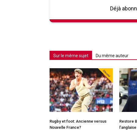
Déjà abon
Sur le même sujet
Du même auteur
Abonné
Rugby et foot: Ancienne versus
Restore B
Nouvelle France?
l’anglaise