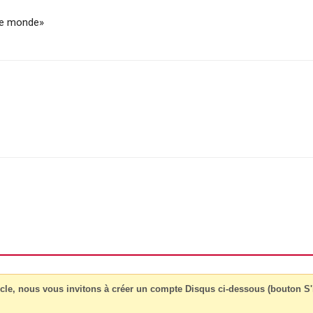
 le monde»
cle, nous vous invitons à créer un compte Disqus ci-dessous (bouton S'i