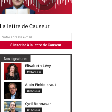
La lettre de Causeur
Nos signatures
Elisabeth Lévy
1190 Articles
Alain Finkielkraut
202 Articles
Cyril Bennasar
231 Articles