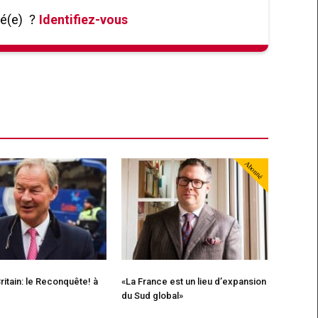
né(e)
?
Identifiez-vous
Abonné
ritain: le Reconquête! à
«La France est un lieu d’expansion
du Sud global»