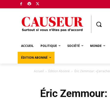
Boutique
ACCUEIL
POLITIQUE
SOCIÉTÉ
MONDE
ÉDITION ABONNÉ
Accueil
Édition Abonné
Éric Zemmour: «J’arrachera
Éric Zemmour: «