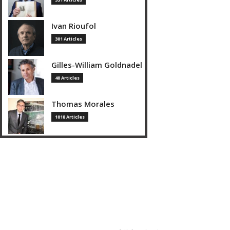
Ivan Rioufol
301 Articles
Gilles-William Goldnadel
40 Articles
Thomas Morales
1018 Articles