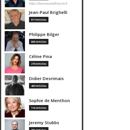
https://bennasarlaffranchi.fr
Jean-Paul Brighelli
817 Articles
Philippe Bilger
805 Articles
Céline Pina
273 Articles
Didier Desrimais
403 Articles
Sophie de Menthon
116 Articles
Jeremy Stubbs
351 Articles