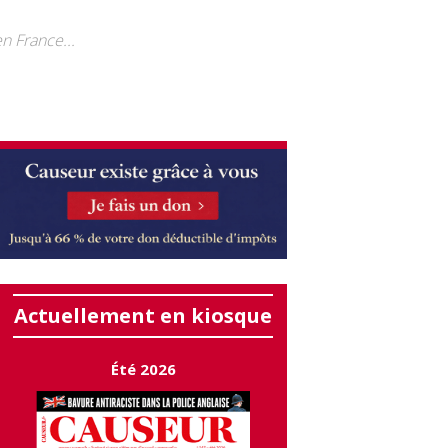
n France...
Actuellement en kiosque
Été 2026