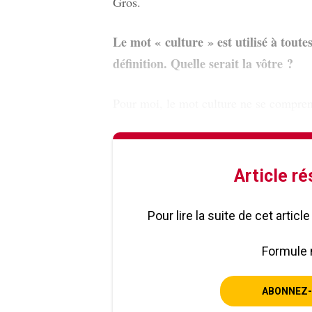
Gros.
Le mot « culture » est utilisé à toute
définition. Quelle serait la vôtre ?
Pour moi, le mot culture ne se compre
Article r
Pour lire la suite de cet artic
Formule 
ABONNEZ-