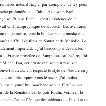
premières notes d’
Angie,
par exemple… Je n’y peux
ouche profondément. J’aime Aznavour, Brel,
ançaise. Et puis Bach… c’est l’évidence de la
ravail cinématographique de Kubrick. Les aventures
e ma jeunesse, avec la bouleversante musique de
nnées 1970. Les films de Sautet et de Melville. Le
galement important… j’ai beaucoup ri devant les
nt la France prospère de Pompidou. Au théâtre, j’ai
 Michel Fau, cet artiste réalise un travail sur
trouve fabuleux… il respecte le style de l’œuvre en y
des arts plastiques, vous le savez, j’ai moins
qu’il est aujourd’hui marchandisé à la FIAC ou au
rt de la Renaissance. Et puis Rodin, Vermeer, la
lement. J’aime l’épique des tableaux de David et de