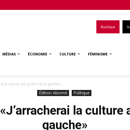
Boutique
S
MÉDIAS
ÉCONOMIE
CULTURE
FÉMINISME
i la culture aux griffes de la gauche»
Édition Abonné
Politique
J’arracherai la culture a
gauche»