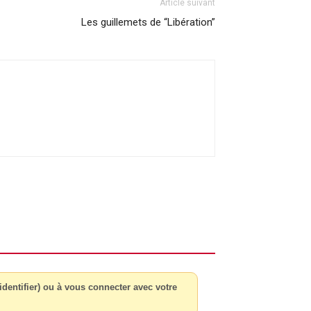
Article suivant
Les guillemets de “Libération”
dentifier) ou à vous connecter avec votre