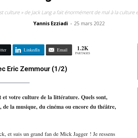
est culture » de Jack Lang a fait énormément de mal à la culture e
Yannis Ezziadi
-
25 mars 2022
1.2K
tter
LinkedIn
Email
PARTAGES
ec Eric Zemmour (1/2)
et votre culture de la littérature. Quels sont,
s, de la musique, du cinéma ou encore du théâtre,
k, et suis un grand fan de Mick Jagger ! Je ressens