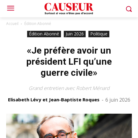
Accueil
Édition Abonné
Édition Abonné
Juin 2026
Politique
«Je préfère avoir un
président LFI qu’une
guerre civile»
Grand entretien avec Robert Ménard
Elisabeth Lévy et Jean-Baptiste Roques
-
6 juin 2026