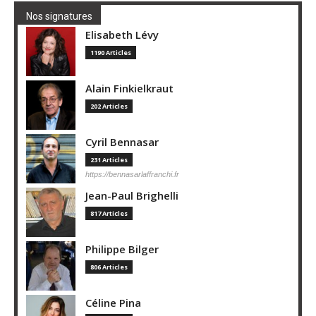
Nos signatures
Elisabeth Lévy
1190 Articles
Alain Finkielkraut
202 Articles
Cyril Bennasar
231 Articles
https://bennasarlaffranchi.fr
Jean-Paul Brighelli
817 Articles
Philippe Bilger
806 Articles
Céline Pina