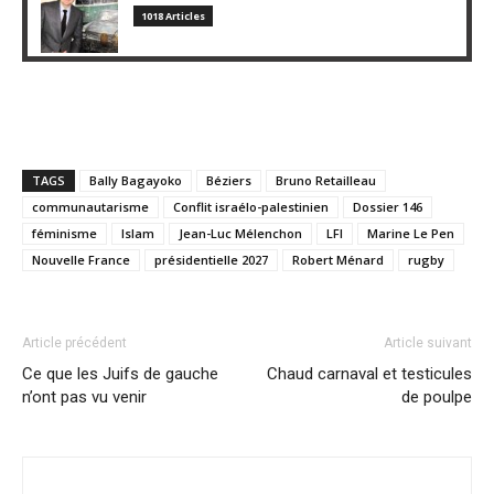
1018 Articles
TAGS
Bally Bagayoko
Béziers
Bruno Retailleau
communautarisme
Conflit israélo-palestinien
Dossier 146
féminisme
Islam
Jean-Luc Mélenchon
LFI
Marine Le Pen
Nouvelle France
présidentielle 2027
Robert Ménard
rugby
Article précédent
Article suivant
Ce que les Juifs de gauche
Chaud carnaval et testicules
n’ont pas vu venir
de poulpe