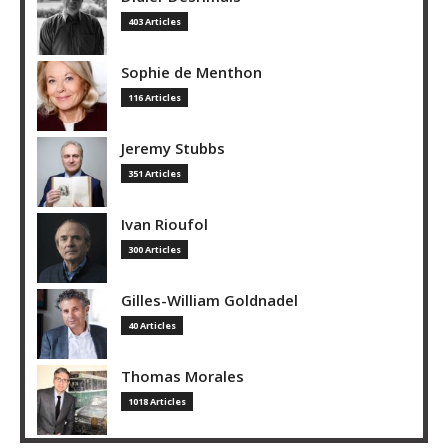
403 Articles
Sophie de Menthon
116 Articles
Jeremy Stubbs
351 Articles
Ivan Rioufol
300 Articles
Gilles-William Goldnadel
40 Articles
Thomas Morales
1018 Articles