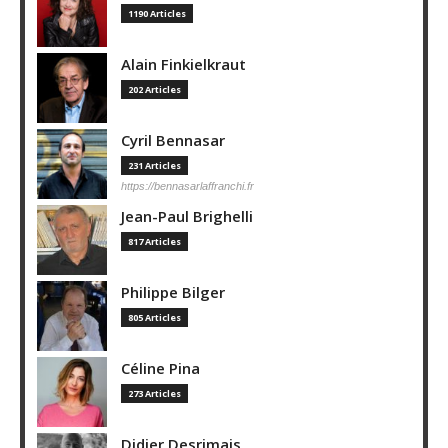
1190 Articles
Alain Finkielkraut
202 Articles
Cyril Bennasar
231 Articles
https://bennasarlaffranchi.fr
Jean-Paul Brighelli
817 Articles
Philippe Bilger
805 Articles
Céline Pina
273 Articles
Didier Desrimais