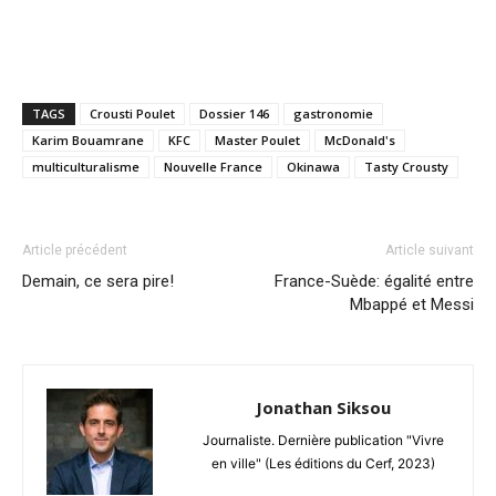
TAGS
Crousti Poulet
Dossier 146
gastronomie
Karim Bouamrane
KFC
Master Poulet
McDonald's
multiculturalisme
Nouvelle France
Okinawa
Tasty Crousty
Article précédent
Article suivant
Demain, ce sera pire!
France-Suède: égalité entre
Mbappé et Messi
Jonathan Siksou
Journaliste. Dernière publication "Vivre
en ville" (Les éditions du Cerf, 2023)