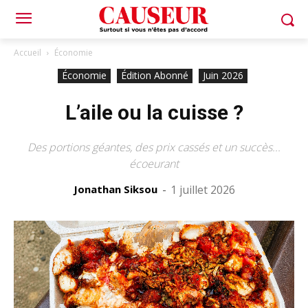
Accueil
Économie
Économie
Édition Abonné
Juin 2026
L’aile ou la cuisse ?
Des portions géantes, des prix cassés et un succès...
écoeurant
Jonathan Siksou
-
1 juillet 2026