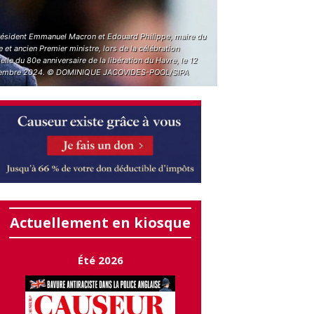
résident Emmanuel Macron et Edouard Philippe, maire du
 et ancien Premier ministre, lors de la célébration
ielle du 80e anniversaire de la libération du Havre, le 12
embre 2024. © DOMINIQUE JACOVIDES-POOL/SIPA
Actuellement en kiosque
Été 2026