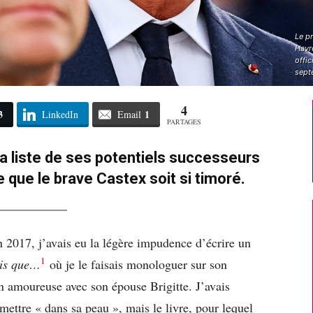
Le p
Havre
offic
sept
4
3
1
LinkedIn
Email
PARTAGES
 liste de ses potentiels successeurs
e que le brave Castex soit si timoré.
2017, j’avais eu la légère impudence d’écrire un
1
is que…
où je le faisais monologuer sur son
n amoureuse avec son épouse Brigitte. J’avais
 mettre « dans sa peau », mais le livre, pour lequel