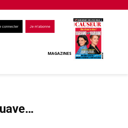
e connecter
Je m'abonne
MAGAZINES
suave…