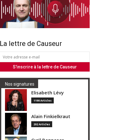
La lettre de Causeur
Nos signatures
Elisabeth Lévy
1190 Articles
Alain Finkielkraut
202 Articles