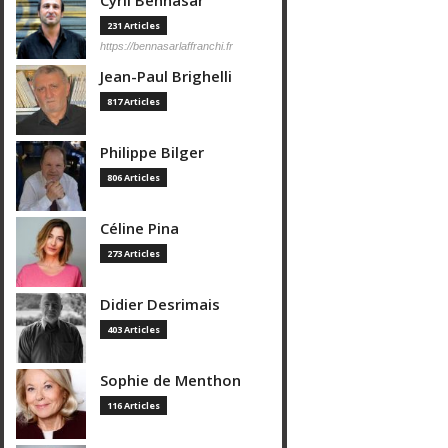
Cyril Bennasar
231 Articles
https://bennasarlaffranchi.fr
Jean-Paul Brighelli
817 Articles
Philippe Bilger
806 Articles
Céline Pina
273 Articles
Didier Desrimais
403 Articles
Sophie de Menthon
116 Articles