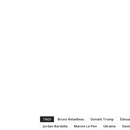
TAGS
Bruno Retailleau
Donald Trump
Édoua
Jordan Bardella
Marine Le Pen
Ukraine
Xavie