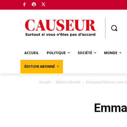
Boutique
ACCUEIL
POLITIQUE
SOCIÉTÉ
MONDE
ÉDITION ABONNÉ
Accueil
Édition Abonné
Emmanuel Macron: une r
Emman