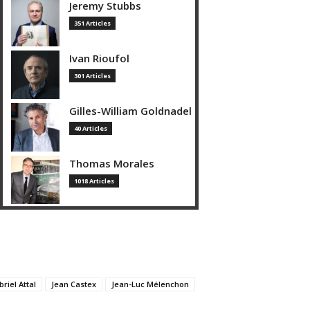
Jeremy Stubbs
351 Articles
Ivan Rioufol
301 Articles
Gilles-William Goldnadel
40 Articles
Thomas Morales
1018 Articles
riel Attal
Jean Castex
Jean-Luc Mélenchon