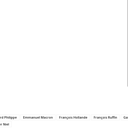
rd Philippe
Emmanuel Macron
François Hollande
François Ruffin
Gab
r Niel