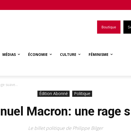
Boutique
S
MÉDIAS
ÉCONOMIE
CULTURE
FÉMINISME
age suave…
Édition Abonné
Politique
uel Macron: une rage 
Le billet politique de Philippe Bilger