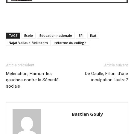
TAGS
École
Education nationale
EPI
Etat
Najat Vallaud-Belkacem
réforme du collège
Article précédent
Article suivant
Mélenchon, Hamon: les
De Gaulle, Fillon: d’une
gauches contre la Sécurité
inculpation l’autre?
sociale
Bastien Gouly