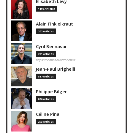
Elisabeth Lévy
1190 Articles
Alain Finkielkraut
202 Articles
Cyril Bennasar
231 Articles
https://bennasarlaffranchi.fr
Jean-Paul Brighelli
817 Articles
Philippe Bilger
806 Articles
Céline Pina
273 Articles