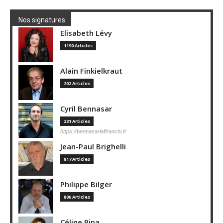
Nos signatures
Elisabeth Lévy
1190 Articles
Alain Finkielkraut
202 Articles
Cyril Bennasar
231 Articles
https://bennasarlaffranchi.fr
Jean-Paul Brighelli
817 Articles
Philippe Bilger
806 Articles
Céline Pina