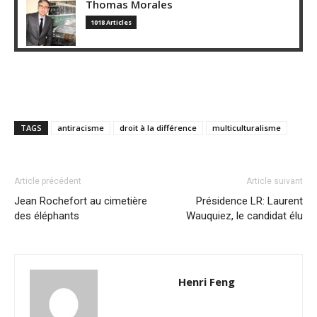
Thomas Morales
1018 Articles
TAGS
antiracisme
droit à la différence
multiculturalisme
Article précédent
Article suivant
Jean Rochefort au cimetière
Présidence LR: Laurent
des éléphants
Wauquiez, le candidat élu
Henri Feng