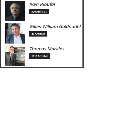
Ivan Rioufol
300 Articles
Gilles-William Goldnadel
40 Articles
Thomas Morales
1018 Articles