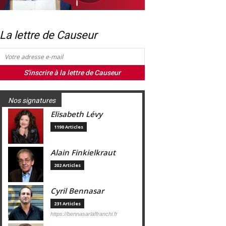
La lettre de Causeur
Nos signatures
Elisabeth Lévy
1190 Articles
Alain Finkielkraut
202 Articles
Cyril Bennasar
231 Articles
https://bennasarlaffranchi.fr