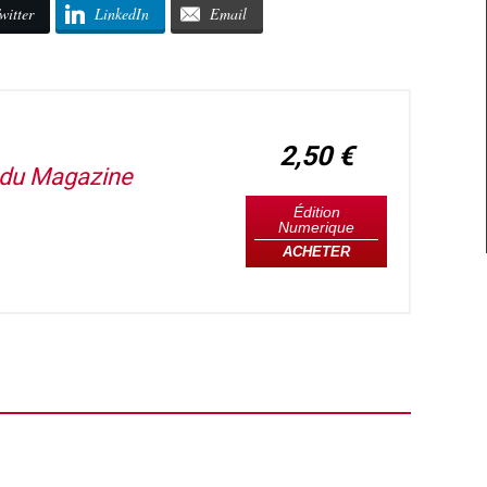
witter
LinkedIn
Email
2,50 €
t du Magazine
Édition
Numerique
ACHETER