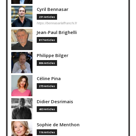
Cyril Bennasar
231 Articles
https://bennasarlaffranchi.fr
Jean-Paul Brighelli
817 Articles
Philippe Bilger
806 Articles
Céline Pina
273 Articles
Didier Desrimais
403 Articles
Sophie de Menthon
116 Articles