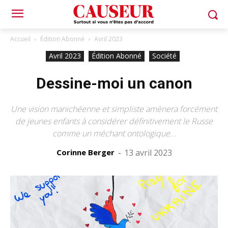
Accueil
Édition Abonné
Avril 2023
Avril 2023
Édition Abonné
Société
Dessine-moi un canon
Une vision manichéenne et simpliste amènera forcément
de jeunes enfants à considérer définitivement le Russe
comme un méchant ontologique...
Corinne Berger
-
13 avril 2023