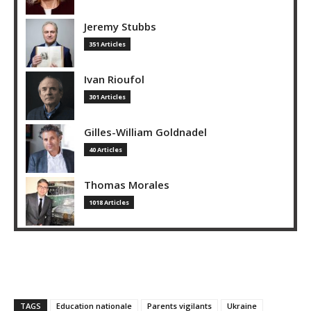
Jeremy Stubbs
351 Articles
Ivan Rioufol
301 Articles
Gilles-William Goldnadel
40 Articles
Thomas Morales
1018 Articles
TAGS
Education nationale
Parents vigilants
Ukraine